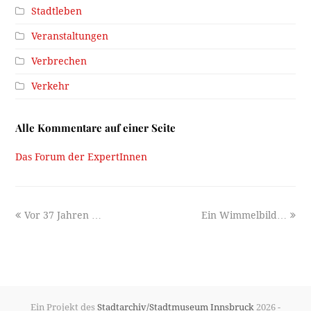
Stadtleben
Veranstaltungen
Verbrechen
Verkehr
Alle Kommentare auf einer Seite
Das Forum der ExpertInnen
previous
next
Vor 37 Jahren …
Ein Wimmelbild…
post:
post:
Ein Projekt des
Stadtarchiv/Stadtmuseum Innsbruck
2026 -