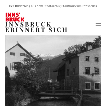
Der Bilderblog aus dem Stadtarchiv/Stadtmuseum Innsbruck
INNSBRUCK
O
ERINNERT SICH
M
M