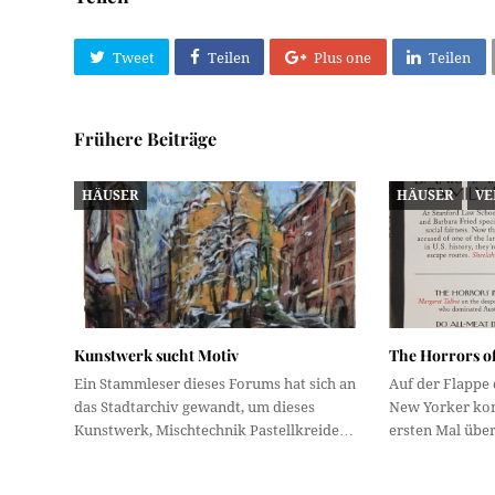
Tweet
Teilen
Plus one
Teilen
Frühere Beiträge
HÄUSER
HÄUSER
VE
Kunstwerk sucht Motiv
The Horrors o
Ein Stammleser dieses Forums hat sich an
Auf der Flappe 
das Stadtarchiv gewandt, um dieses
New Yorker ko
Kunstwerk, Mischtechnik Pastellkreide…
ersten Mal üb