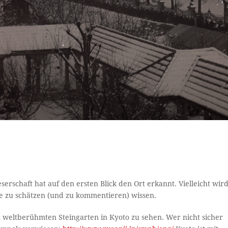
eserschaft hat auf den ersten Blick den Ort erkannt. Vielleicht wir
me zu schätzen (und zu kommentieren) wissen.
weltberühmten Steingarten in Kyoto zu sehen. Wer nicht sicher