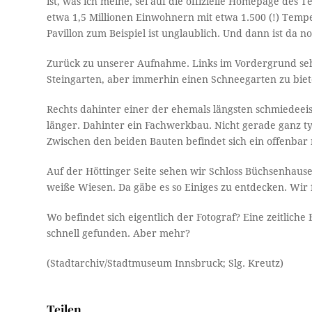
ist, was ich meine, sei auf die offizielle Homepage des
etwa 1,5 Millionen Einwohnern mit etwa 1.500 (!) Tem
Pavillon zum Beispiel ist unglaublich. Und dann ist da n
Zurück zu unserer Aufnahme. Links im Vordergrund sehe
Steingarten, aber immerhin einen Schneegarten zu biet
Rechts dahinter einer der ehemals längsten schmiedeei
länger. Dahinter ein Fachwerkbau. Nicht gerade ganz ty
Zwischen den beiden Bauten befindet sich ein offenbar 
Auf der Höttinger Seite sehen wir Schloss Büchsenhause
weiße Wiesen. Da gäbe es so Einiges zu entdecken. Wir
Wo befindet sich eigentlich der Fotograf? Eine zeitliche
schnell gefunden. Aber mehr?
(Stadtarchiv/Stadtmuseum Innsbruck; Slg. Kreutz)
Teilen