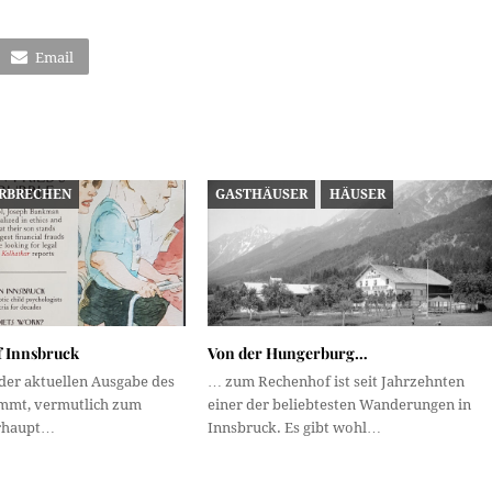
Email
RBRECHEN
GASTHÄUSER
HÄUSER
f Innsbruck
Von der Hungerburg…
der aktuellen Ausgabe des
… zum Rechenhof ist seit Jahrzehnten
mmt, vermutlich zum
einer der beliebtesten Wanderungen in
erhaupt…
Innsbruck. Es gibt wohl…