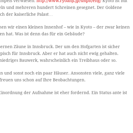
 Tempels verwiesen:
http://www.ryoanji.jp/smph/eng/
Kyoto ist mit
peln und mehreren hundert Schreinen gesegnet. Der Goldene
och der kaiserliche Palast…
n wir einen kleinen Innenhof – wie in Kyoto – der zwar keinen
en hat. Was ist denn das für ein Gebäude?
sernen Zäune in Innsbruck. Der um den Hofgarten ist sicher
pisch für Innsbruck. Aber er hat auch nicht ewig gehalten.
niedriges Bauwerk, wahrscheinlich ein Treibhaus oder so.
n und sonst noch ein paar Häuser. Ansonsten viele, ganz viele
 freuen uns schon auf Ihre Beobachtungen.
 Einordnung der Aufnahme ist eher fordernd. Ein Status ante ist