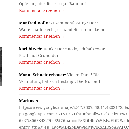
Opferung des Rests sogar Bahnhof…
Kommentar ansehen →
Manfred Roilo:
Zusammenfassung: Herr
Walter hatte recht, es handelt sich um keine…
Kommentar ansehen →
karl hirsch:
Danke Herr Roilo, ich hab zwar
Pradl auf Grund der…
Kommentar ansehen →
Manni Schneiderbauer:
VIelen Dank! Die
Vermutung hat sich bestätigt. Die Null auf…
Kommentar ansehen →
Markus A.:
https://www.google.at/maps/@47.2607358,11.4202172,3a
pa.googleapis.com%2Fv1%2Fthumbnail%3Fcb_client%
6.027806584327095%26panoid%3DDRcYv5JsIwEDf78aeh
entry=ttu&g_ep=EgoyMDI2MDgwMy4wIKXMDSoASAF