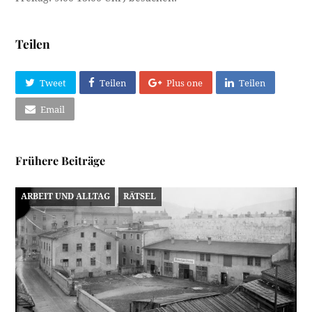
Teilen
Tweet
Teilen
Plus one
Teilen
Email
Frühere Beiträge
ARBEIT UND ALLTAG
RÄTSEL