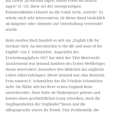
auf Latein „in barbam sagen, einem etwas ins Gesicht
sagen“ (S. 53). Diese Art der zweisprachigen
Kommunikation erinnert an die Comic Serie „Asterix“. Es
würde mich sehr interessieren, ob dieser Band tatsächlich
als Ratgeber oder vielmehr zur Unterhaltung verwendet
wurde.
Beim zweiten Buch handelt es sich um „English Life for
German Girls. An introduction to the life and ways of the
English“ von F. Schmelcher. Angesichts des
Erscheinungsjahres 1917 hat mich der Titel überrascht.
Anscheinend war jemand inmitten des Ersten Weltkrieges
daran interessiert, besonders den Mädchen das englische
Leben näherzubringen. Dieser jemand war eine deutsche
Frau namens F. Schmelcher das für Fräulein Schmelcher
steht. Sie fühlte sich bei ihrer ersten England Reise
unvorbereitet. Zwar hatte sie Shakespeare gelesen und
konnte einen geschichtlichen Essay schreiben, doch die
Gepflogenheiten der Engländer*innen und die
Alltagssprache waren ihr fremd. Eine Problematik, die