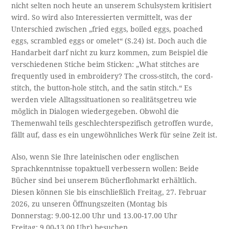
nicht selten noch heute an unserem Schulsystem kritisiert
wird. So wird also Interessierten vermittelt, was der
Unterschied zwischen „fried eggs, boiled eggs, poached
eggs, scrambled eggs or omelet“ (S.24) ist. Doch auch die
Handarbeit darf nicht zu kurz kommen, zum Beispiel die
verschiedenen Stiche beim Sticken: „What stitches are
frequently used in embroidery? The cross-stitch, the cord-
stitch, the button-hole stitch, and the satin stitch.“ Es
werden viele Alltagssituationen so realitätsgetreu wie
möglich in Dialogen wiedergegeben. Obwohl die
Themenwahl teils geschlechterspezifisch getroffen wurde,
fällt auf, dass es ein ungewöhnliches Werk für seine Zeit ist.
Also, wenn Sie Ihre lateinischen oder englischen
Sprachkenntnisse topaktuell verbessern wollen: Beide
Bücher sind bei unserem Bücherflohmarkt erhältlich.
Diesen können Sie bis einschließlich Freitag, 27. Februar
2026, zu unseren Öffnungszeiten (Montag bis
Donnerstag: 9.00-12.00 Uhr und 13.00-17.00 Uhr
Freitag: 9.00-13.00 Uhr) besuchen.