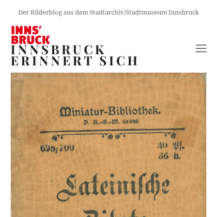
Der Bilderblog aus dem Stadtarchiv/Stadtmuseum Innsbruck
INNSBRUCK
O
ERINNERT SICH
M
M