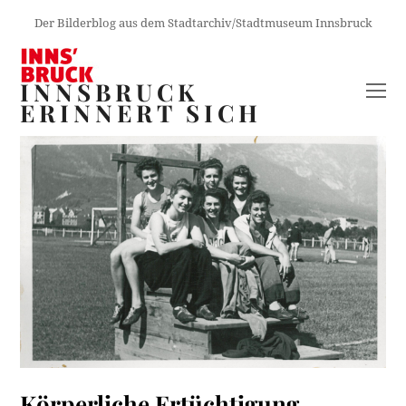
Der Bilderblog aus dem Stadtarchiv/Stadtmuseum Innsbruck
INNSBRUCK
O
ERINNERT SICH
M
M
Körperliche Ertüchtigung