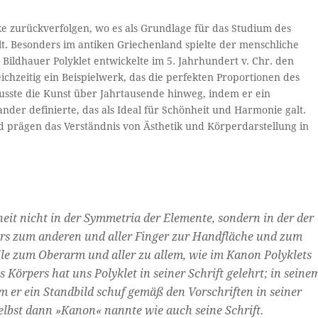
ike zurückverfolgen, wo es als Grundlage für das Studium des
t. Besonders im antiken Griechenland spielte der menschliche
 Bildhauer Polyklet entwickelte im 5. Jahrhundert v. Chr. den
ichzeitig ein Beispielwerk, das die perfekten Proportionen des
lusste die Kunst über Jahrtausende hinweg, indem er ein
nder definierte, das als Ideal für Schönheit und Harmonie galt.
nd prägen das Verständnis von Ästhetik und Körperdarstellung in
eit nicht in der Symmetria der Elemente, sondern in der der
gers zum anderen und aller Finger zur Handfläche und zum
lle zum Oberarm und aller zu allem, wie im Kanon Polyklets
 Körpers hat uns Polyklet in seiner Schrift gelehrt; in seine
em er ein Standbild schuf gemäß den Vorschriften in seiner
lbst dann »Kanon« nannte wie auch seine Schrift.