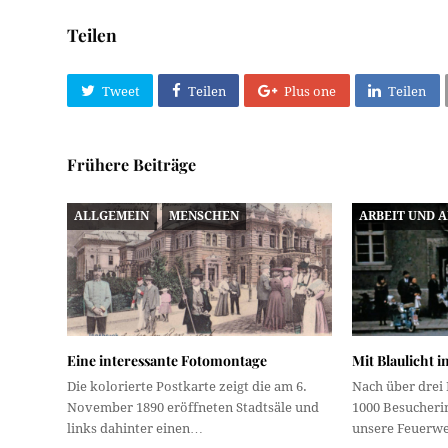
Teilen
Tweet
Teilen
Plus one
Teilen
Frühere Beiträge
ALLGEMEIN
MENSCHEN
ARBEIT UND 
Eine interessante Fotomontage
Mit Blaulicht 
Die kolorierte Postkarte zeigt die am 6.
Nach über drei
November 1890 eröffneten Stadtsäle und
1000 Besucheri
links dahinter einen…
unsere Feuerwe