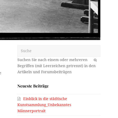
Suche
OK
e
Neueste Beiträge
s
Einblick in die städtische
Kunstsammlung_Unbekanntes
Männerportrait