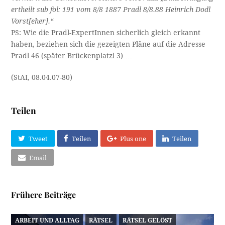
ertheilt sub fol: 191 vom 8/8 1887 Pradl 8/8.88 Heinrich Dodl
Vorst[eher].“
PS: Wie die Pradl-ExpertInnen sicherlich gleich erkannt
haben, beziehen sich die gezeigten Pläne auf die Adresse
Pradl 46 (später Brückenplatzl 3) …
(StAI, 08.04.07-80)
Teilen
Tweet
Teilen
Plus one
Teilen
Email
Frühere Beiträge
ARBEIT UND ALLTAG
RÄTSEL
RÄTSEL GELÖST