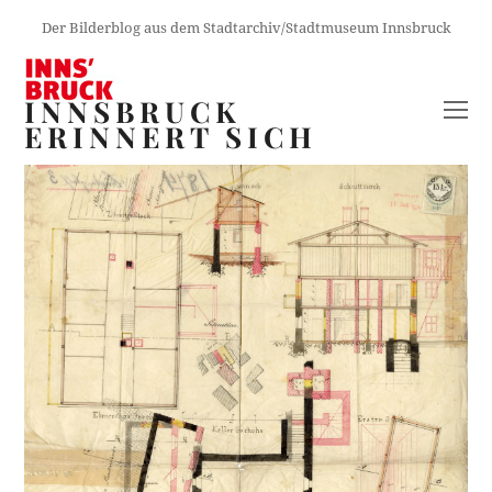
Der Bilderblog aus dem Stadtarchiv/Stadtmuseum Innsbruck
INNSBRUCK
O
ERINNERT SICH
M
M