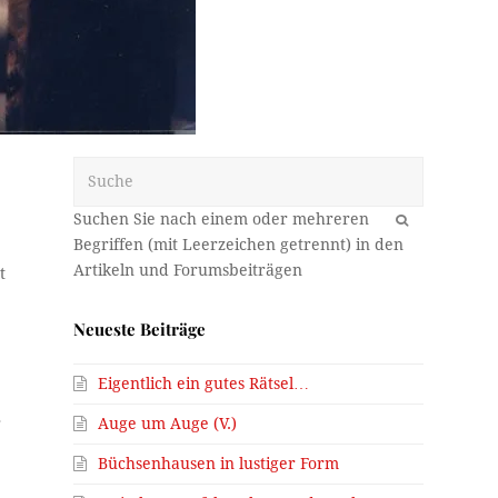
Suche
OK
t
Neueste Beiträge
Eigentlich ein gutes Rätsel…
Auge um Auge (V.)
r
Büchsenhausen in lustiger Form