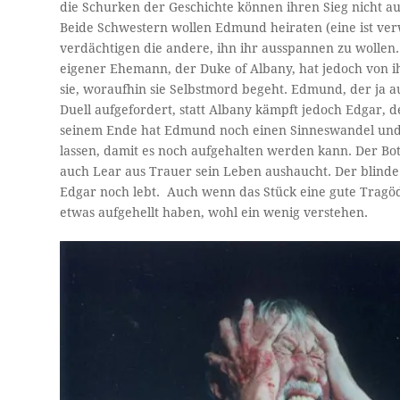
die Schurken der Geschichte können ihren Sieg nicht au
Beide Schwestern wollen Edmund heiraten (eine ist ve
verdächtigen die andere, ihn ihr ausspannen zu wollen. 
eigener Ehemann, der Duke of Albany, hat jedoch von i
sie, woraufhin sie Selbstmord begeht. Edmund, der ja 
Duell aufgefordert, statt Albany kämpft jedoch Edgar, de
seinem Ende hat Edmund noch einen Sinneswandel und v
lassen, damit es noch aufgehalten werden kann. Der Bot
auch Lear aus Trauer sein Leben aushaucht. Der blinde E
Edgar noch lebt. Auch wenn das Stück eine gute Tragöd
etwas aufgehellt haben, wohl ein wenig verstehen.