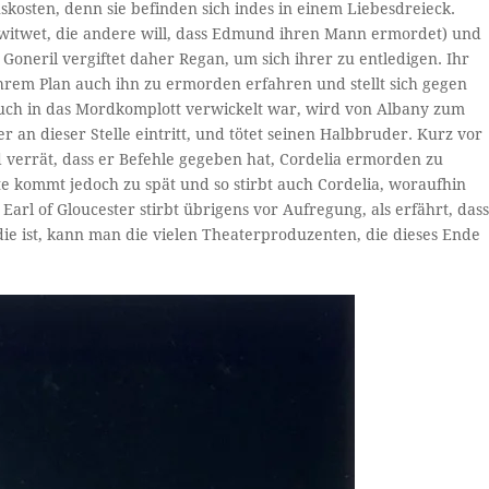
skosten, denn sie befinden sich indes in einem Liebesdreieck.
rwitwet, die andere will, dass Edmund ihren Mann ermordet) und
Goneril vergiftet daher Regan, um sich ihrer zu entledigen. Ihr
hrem Plan auch ihn zu ermorden erfahren und stellt sich gegen
auch in das Mordkomplott verwickelt war, wird von Albany zum
r an dieser Stelle eintritt, und tötet seinen Halbbruder. Kurz vor
errät, dass er Befehle gegeben hat, Cordelia ermorden zu
e kommt jedoch zu spät und so stirbt auch Cordelia, woraufhin
arl of Gloucester stirbt übrigens vor Aufregung, als erfährt, das
ie ist, kann man die vielen Theaterproduzenten, die dieses Ende