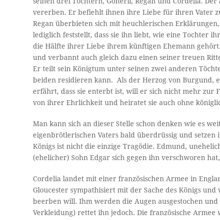
seinen drei Töchtern, Goneril, Regan und Cordelia. Der
vererben. Er befiehlt ihnen ihre Liebe für ihren Vater 
Regan überbieten sich mit heuchlerischen Erklärungen, 
lediglich feststellt, dass sie ihn liebt, wie eine Tochter
die Hälfte ihrer Liebe ihrem künftigen Ehemann gehört.
und verbannt auch gleich dazu einen seiner treuen Ritt
Er teilt sein Königtum unter seinen zwei anderen Töcht
beiden residieren kann. Als der Herzog von Burgund, e
erfährt, dass sie enterbt ist, will er sich nicht mehr z
von ihrer Ehrlichkeit und heiratet sie auch ohne königlic
Man kann sich an dieser Stelle schon denken wie es wei
eigenbrötlerischen Vaters bald überdrüssig und setzen 
Königs ist nicht die einzige Tragödie. Edmund, unehelic
(ehelicher) Sohn Edgar sich gegen ihn verschworen hat,
Cordelia landet mit einer französischen Armee in Engla
Gloucester sympathisiert mit der Sache des Königs und
beerben will. Ihm werden die Augen ausgestochen und e
Verkleidung) rettet ihn jedoch. Die französische Armee