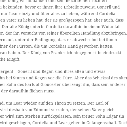
 alte König will abdanken und sein Reich seinen Töchtern
zu bekunden, bevor er ihnen ihre Erbteile zuweist. Goneril und
nur Lear einzig und über alles zu lieben, während Cordelia
 ihren Vater zu lieben hat, der sie großgezogen hat; aber auch, dass
 Der alte König enterbt Cordelia daraufhin in einem Wutanfall
er, der ihn versucht von seiner übereilten Handlung abzubringen
ern auf, unter der Bedingung, dass er abwechselnd bei ihnen
iner der Fürsten, die um Cordelias Hand geworben hatten,
ur Frau haben. Der König von Frankreich hingegen ist beeindruckt
he Mitgift.
tergeht – Goneril und Regan sind ihres alten und etwas
ihn bei Sturm und Regen vor die Türe. Aber das Schicksal des alte
her Sohn des Earls of Gloucester überzeugt ihn, dass sein anderer
 der daraufhin fliehen muss.
nd, um Lear wieder auf den Thron zu setzen. Der Earl of
 wird deshalb von Edmund verraten, der seinen Vater gleich
r wird zum Sterben zurückgelassen, sein treuer Sohn Edgar (in
 wird geschlagen, Cordelia und Lear gehen in Gefangenschaft. Doc