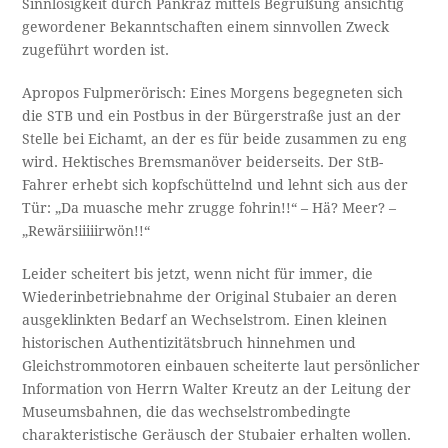
Sinnlosigkeit durch Pankraz mittels Begrüßung ansichtig
gewordener Bekanntschaften einem sinnvollen Zweck
zugeführt worden ist.
Apropos Fulpmerörisch: Eines Morgens begegneten sich
die STB und ein Postbus in der Bürgerstraße just an der
Stelle bei Eichamt, an der es für beide zusammen zu eng
wird. Hektisches Bremsmanöver beiderseits. Der StB-
Fahrer erhebt sich kopfschüttelnd und lehnt sich aus der
Tür: „Da muasche mehr zrugge fohrin!!“ – Hä? Meer? –
„Rewärsiiiiirwön!!“
Leider scheitert bis jetzt, wenn nicht für immer, die
Wiederinbetriebnahme der Original Stubaier an deren
ausgeklinkten Bedarf an Wechselstrom. Einen kleinen
historischen Authentizitätsbruch hinnehmen und
Gleichstrommotoren einbauen scheiterte laut persönlicher
Information von Herrn Walter Kreutz an der Leitung der
Museumsbahnen, die das wechselstrombedingte
charakteristische Geräusch der Stubaier erhalten wollen.