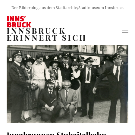
Der Bilderblog aus dem Stadtarchiv/Stadtmuseum Innsbruck
INNSBRUCK
O
ERINNERT SICH
M
M
Jungbrunnen Stubaitalbahn