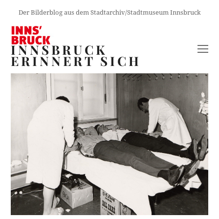
Der Bilderblog aus dem Stadtarchiv/Stadtmuseum Innsbruck
INNSBRUCK
O
ERINNERT SICH
M
M