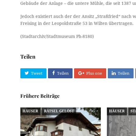
Gebäude der Anlage – die untere Mühle, die seit 1387 ur
Jedoch existiert auch der der Ansitz „Straßfried“ nach
Freising in der Leopoldstraße 53 in Wilten übertragen.
(Stadtarchiv/Stadtmuseum Ph-8180)
Teilen
Tweet
Teilen
Plus one
Teilen
Frühere Beiträge
HÄUSER
RÄTSEL GELÖST
HÄUSER
ST