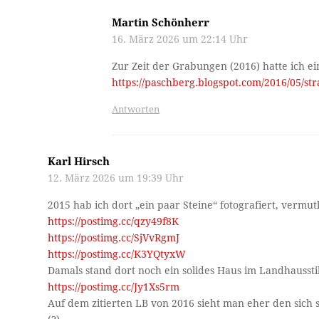
Martin Schönherr
16. März 2026 um 22:14 Uhr
Zur Zeit der Grabungen (2016) hatte ich 
https://paschberg.blogspot.com/2016/05/s
Antworten
Karl Hirsch
12. März 2026 um 19:39 Uhr
2015 hab ich dort „ein paar Steine“ fotografiert, vermutl
https://postimg.cc/qzy49f8K
https://postimg.cc/SjVvRgmJ
https://postimg.cc/K3YQtyxW
Damals stand dort noch ein solides Haus im Landhausstil
https://postimg.cc/Jy1Xs5rm
Auf dem zitierten LB von 2016 sieht man eher den sic