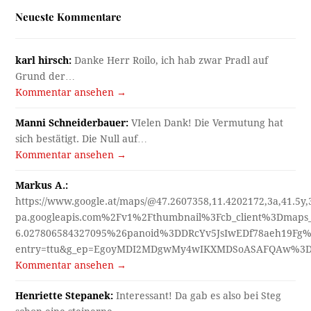
Neueste Kommentare
karl hirsch:
Danke Herr Roilo, ich hab zwar Pradl auf
Grund der…
Kommentar ansehen →
Manni Schneiderbauer:
VIelen Dank! Die Vermutung hat
sich bestätigt. Die Null auf…
Kommentar ansehen →
Markus A.:
https://www.google.at/maps/@47.2607358,11.4202172,3a,41.5y
pa.googleapis.com%2Fv1%2Fthumbnail%3Fcb_client%3Dmap
6.027806584327095%26panoid%3DDRcYv5JsIwEDf78aeh19Fg%
entry=ttu&g_ep=EgoyMDI2MDgwMy4wIKXMDSoASAFQAw%3
Kommentar ansehen →
Henriette Stepanek:
Interessant! Da gab es also bei Steg