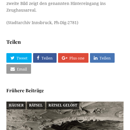
zweite Bild zeigt den genannten Hintereingang ins
Zeughausareal.
(Stadtarchiv Innsbruck, Ph-Dig-2781)
Teilen
Tweet
Teilen
Plus one
Teilen
Email
Frühere Beiträge
HÄUSER
RÄTSEL
RÄTSEL GELÖST