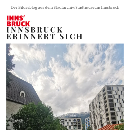
Der Bilderblog aus dem Stadtarchiv/Stadtmuseum Innsbruck
INNSBRUCK
O
ERINNERT SICH
M
M