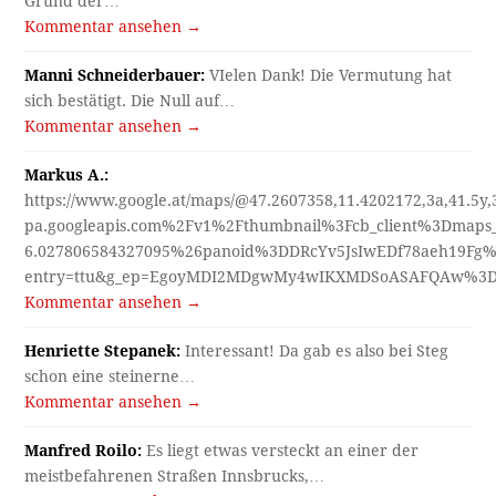
Grund der…
Kommentar ansehen →
Manni Schneiderbauer:
VIelen Dank! Die Vermutung hat
sich bestätigt. Die Null auf…
Kommentar ansehen →
Markus A.:
https://www.google.at/maps/@47.2607358,11.4202172,3a,41.5y
pa.googleapis.com%2Fv1%2Fthumbnail%3Fcb_client%3Dmap
6.027806584327095%26panoid%3DDRcYv5JsIwEDf78aeh19Fg%
entry=ttu&g_ep=EgoyMDI2MDgwMy4wIKXMDSoASAFQAw%3
Kommentar ansehen →
Henriette Stepanek:
Interessant! Da gab es also bei Steg
schon eine steinerne…
Kommentar ansehen →
Manfred Roilo:
Es liegt etwas versteckt an einer der
meistbefahrenen Straßen Innsbrucks,…