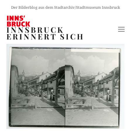
Der Bilderblog aus dem Stadtarchiv/Stadtmuseum Innsbruck
INNSBRUCK
O
ERINNERT SICH
M
M