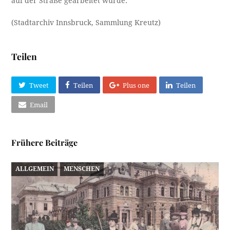
auf der Straße gearbeitet wurde.
(Stadtarchiv Innsbruck, Sammlung Kreutz)
Teilen
Tweet
Teilen
Plus one
Teilen
Email
Frühere Beiträge
ALLGEMEIN
MENSCHEN