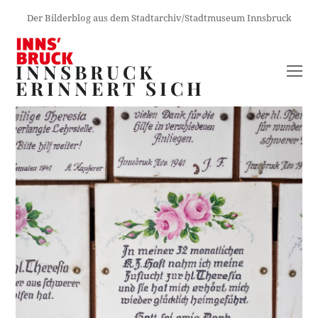
Der Bilderblog aus dem Stadtarchiv/Stadtmuseum Innsbruck
INNSBRUCK
O
ERINNERT SICH
M
M