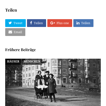
Teilen
Tweet
Teilen
Plus one
Teilen
Email
Frühere Beiträge
HÄUSER
MENSCHEN