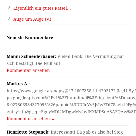
Eigentlich ein gutes Rätsel…
Auge um Auge (V.)
Neueste Kommentare
Manni Schneiderbauer:
VIelen Dank! Die Vermutung hat
sich bestätigt. Die Null auf…
Kommentar ansehen →
Markus A.:
https://www.google.at/maps/@47.2607358,11.4202172,3a,41.5y
pa.googleapis.com%2Fv1%2Fthumbnail%3Fcb_client%3Dmap
6.027806584327095%26panoid%3DDRcYv5JsIwEDf78aeh19Fg%
entry=ttu&g_ep=EgoyMDI2MDgwMy4wIKXMDSoASAFQAw%3
Kommentar ansehen →
Henriette Stepanek:
Interessant! Da gab es also bei Steg