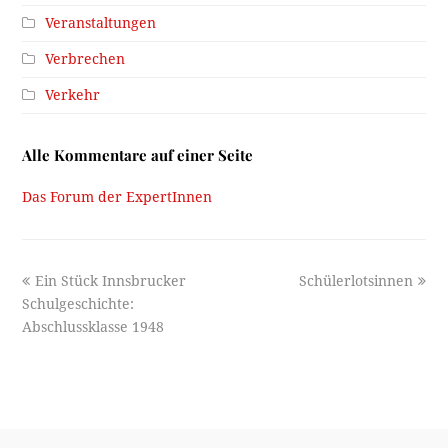
Veranstaltungen
Verbrechen
Verkehr
Alle Kommentare auf einer Seite
Das Forum der ExpertInnen
previous
next
Ein Stück Innsbrucker
Schülerlotsinnen
post:
post:
Schulgeschichte:
Abschlussklasse 1948