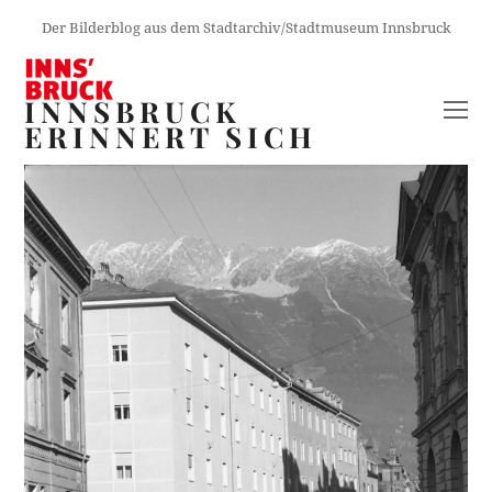
Der Bilderblog aus dem Stadtarchiv/Stadtmuseum Innsbruck
INNSBRUCK
O
ERINNERT SICH
M
M