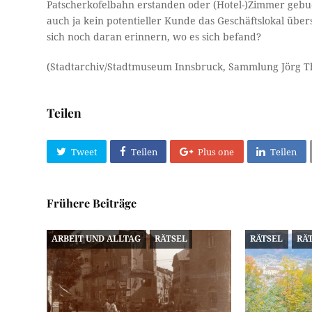
Patscherkofelbahn erstanden oder (Hotel-)Zimmer gebuc
auch ja kein potentieller Kunde das Geschäftslokal übe
sich noch daran erinnern, wo es sich befand?
(Stadtarchiv/Stadtmuseum Innsbruck, Sammlung Jörg T
Teilen
Tweet
Teilen
Plus one
Teilen
Frühere Beiträge
ARBEIT UND ALLTAG
RÄTSEL
RÄTSEL
RÄ