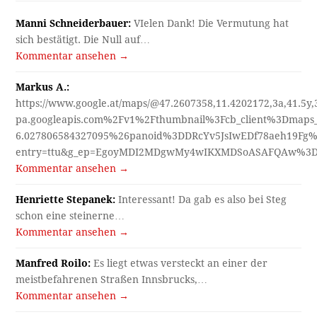
Manni Schneiderbauer:
VIelen Dank! Die Vermutung hat
sich bestätigt. Die Null auf…
Kommentar ansehen →
Markus A.:
https://www.google.at/maps/@47.2607358,11.4202172,3a,41.5y
pa.googleapis.com%2Fv1%2Fthumbnail%3Fcb_client%3Dmap
6.027806584327095%26panoid%3DDRcYv5JsIwEDf78aeh19Fg%
entry=ttu&g_ep=EgoyMDI2MDgwMy4wIKXMDSoASAFQAw%3
Kommentar ansehen →
Henriette Stepanek:
Interessant! Da gab es also bei Steg
schon eine steinerne…
Kommentar ansehen →
Manfred Roilo:
Es liegt etwas versteckt an einer der
meistbefahrenen Straßen Innsbrucks,…
Kommentar ansehen →