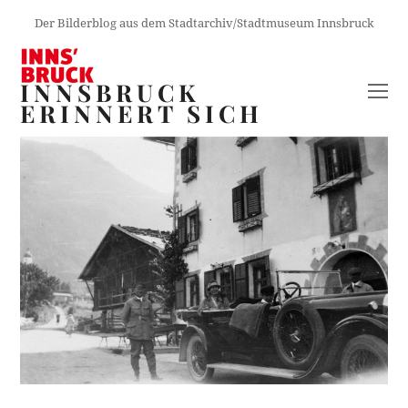
Der Bilderblog aus dem Stadtarchiv/Stadtmuseum Innsbruck
INNSBRUCK
O
ERINNERT SICH
M
M