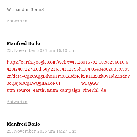
Wir sind in Stams!
Antworten
Manfred Roilo
25. November 2025 um 16:10 Uhr
https://earth.google.com/web/@47.28015792,10.98296616,6
42.42407227a,0d,60y,226.54212795h,104.05434902t,359.999
2r/data=CgRCAggBIhoKFm9XX3dsRjk2RTEzXzk0VHdZZndrV
3cQAjoDCgEwQgIIAEoNCP___________wEQAA?
utm_source=earth7&utm_campaign=vine&hl=de
Antworten
Manfred Roilo
25. November 2025 um 16:27 Uhr