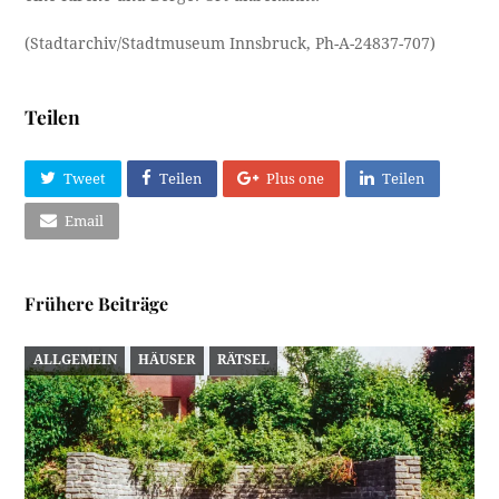
(Stadtarchiv/Stadtmuseum Innsbruck, Ph-A-24837-707)
Teilen
Tweet
Teilen
Plus one
Teilen
Email
Frühere Beiträge
ALLGEMEIN
HÄUSER
RÄTSEL