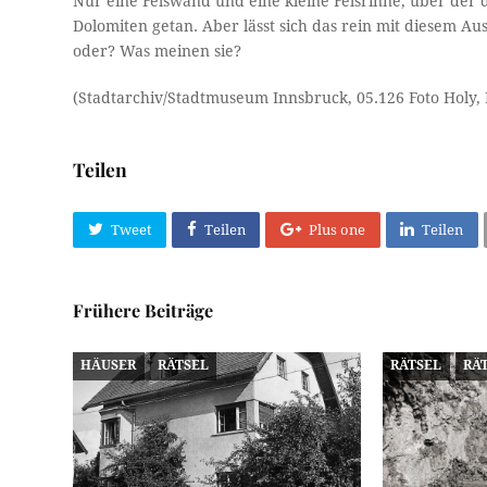
Nur eine Felswand und eine kleine Felsrinne, über der 
Dolomiten getan. Aber lässt sich das rein mit diesem Aus
oder? Was meinen sie?
(Stadtarchiv/Stadtmuseum Innsbruck, 05.126 Foto Holy, 
Teilen
Tweet
Teilen
Plus one
Teilen
Frühere Beiträge
HÄUSER
RÄTSEL
RÄTSEL
RÄ