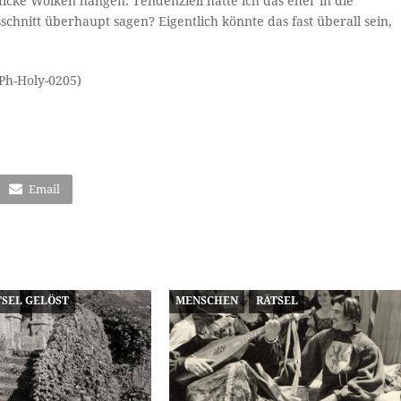
dicke Wolken hängen. Tendenziell hätte ich das eher in die
schnitt überhaupt sagen? Eigentlich könnte das fast überall sein,
Ph-Holy-0205)
Email
TSEL GELÖST
MENSCHEN
RÄTSEL