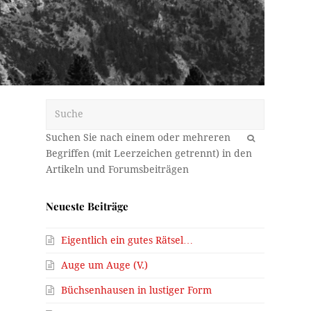
Suche
OK
Neueste Beiträge
Eigentlich ein gutes Rätsel…
Auge um Auge (V.)
Büchsenhausen in lustiger Form