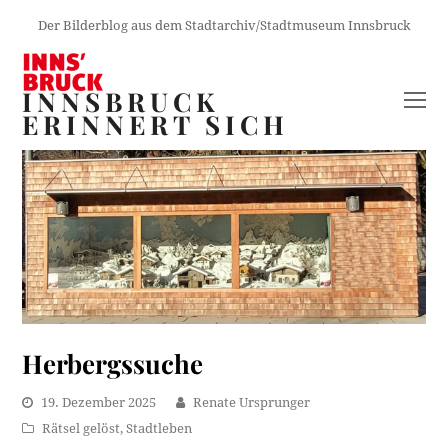
Der Bilderblog aus dem Stadtarchiv/Stadtmuseum Innsbruck
INNSBRUCK
O
ERINNERT SICH
M
M
Herbergssuche
19. Dezember 2025
Renate Ursprunger
Rätsel gelöst
,
Stadtleben