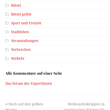
Rätsel
Rätsel gelöst
Sport und Freizeit
Stadtleben
Veranstaltungen
Verbrechen
Verkehr
Alle Kommentare auf einer Seite
Das Forum der ExpertInnen
previous
next
Hoch auf den gelben
Weihnachtskrippen in
post:
post:
Wagen
Innsbrucker Kirchen VI: