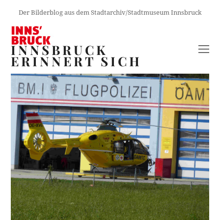
Der Bilderblog aus dem Stadtarchiv/Stadtmuseum Innsbruck
INNSBRUCK
O
ERINNERT SICH
M
M