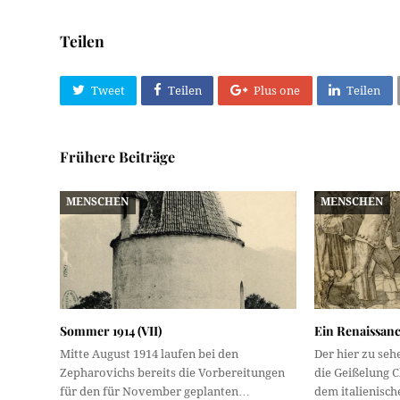
Teilen
Tweet
Teilen
Plus one
Teilen
Frühere Beiträge
MENSCHEN
MENSCHEN
Sommer 1914 (VII)
Ein Renaissan
Mitte August 1914 laufen bei den
Der hier zu seh
Zepharovichs bereits die Vorbereitungen
die Geißelung C
für den für November geplanten…
dem italienisc