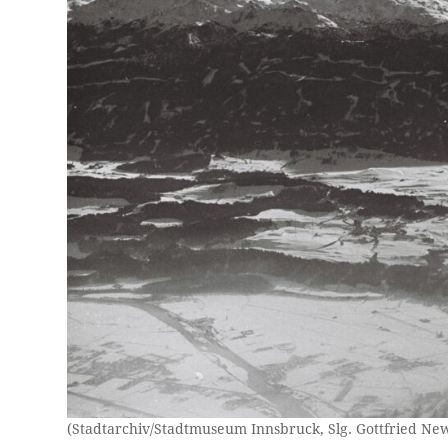
(Stadtarchiv/Stadtmuseum Innsbruck, Slg. Gottfried N