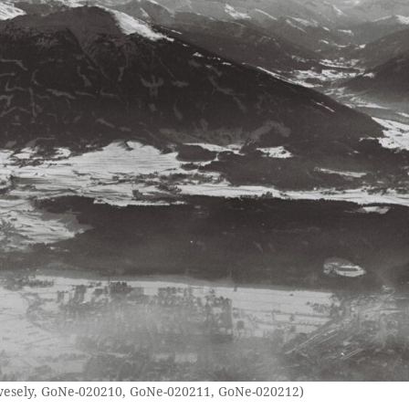
ewesely, GoNe-020210, GoNe-020211, GoNe-020212)