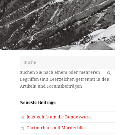
Suche
OK
r
Neueste Beiträge
Jetzt geht’s um die Bundeswurst
Gärtnerhaus mit Mörderblick