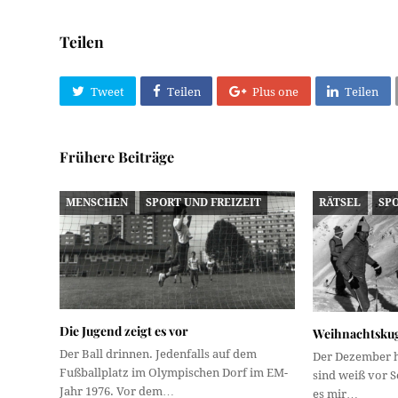
Teilen
Tweet
Teilen
Plus one
Teilen
Frühere Beiträge
MENSCHEN
SPORT UND FREIZEIT
RÄTSEL
SPO
Die Jugend zeigt es vor
Weihnachtskuge
Der Ball drinnen. Jedenfalls auf dem
Der Dezember h
Fußballplatz im Olympischen Dorf im EM-
sind weiß vor 
Jahr 1976. Vor dem…
es mir…