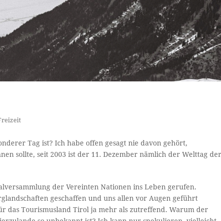
reizeit
sonderer Tag ist? Ich habe offen gesagt nie davon gehört,
en sollte, seit 2003 ist der 11. Dezember nämlich der Welttag de
alversammlung der Vereinten Nationen ins Leben gerufen.
rglandschaften geschaffen und uns allen vor Augen geführt
ür das Tourismusland Tirol ja mehr als zutreffend. Warum der
rzulande so unbekannt ist? Ich kann nur spekulieren, vielleicht