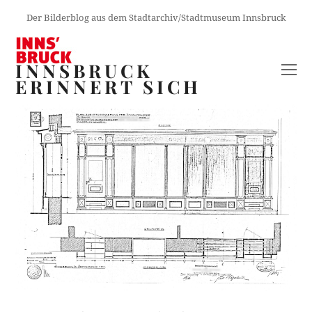
Der Bilderblog aus dem Stadtarchiv/Stadtmuseum Innsbruck
INNSBRUCK
O
ERINNERT SICH
M
M