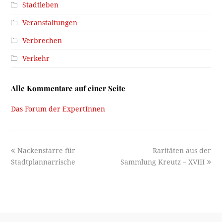
Stadtleben
Veranstaltungen
Verbrechen
Verkehr
Alle Kommentare auf einer Seite
Das Forum der ExpertInnen
previous
next
Nackenstarre für
Raritäten aus der
post:
post:
Stadtplannarrische
Sammlung Kreutz – XVIII