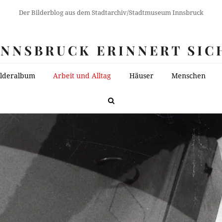
Der Bilderblog aus dem Stadtarchiv/Stadtmuseum Innsbruck
INNSBRUCK ERINNERT SIC
ilderalbum
Arbeit und Alltag
Häuser
Menschen