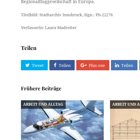
Regionalfluggesellschaft in Europa.
Titelbild: Stadtarchiv Innsbruck, Sign.: Ph-22276
Verfasserin: Laura Madreiter
Teilen
Tweet
Teilen
Plus one
Teilen
Frühere Beiträge
ARBEIT UND ALLTAG
ARBEIT UND 