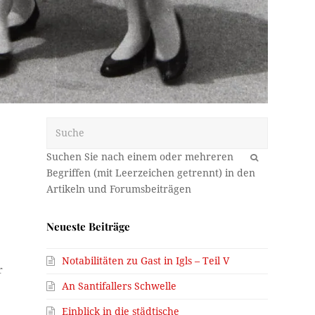
Suche
OK
Neueste Beiträge
Notabilitäten zu Gast in Igls – Teil V
r
An Santifallers Schwelle
Einblick in die städtische