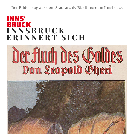
Der Bilderblog aus dem Stadtarchiv/Stadtmuseum Innsbruck
INNSBRUCK
O
ERINNERT SICH
M
M