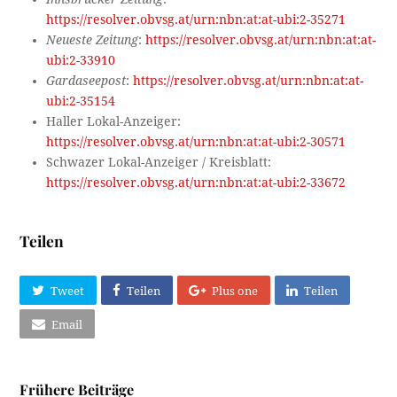
https://resolver.obvsg.at/urn:nbn:at:at-ubi:2-35271
Neueste Zeitung
:
https://resolver.obvsg.at/urn:nbn:at:at-
ubi:2-33910
Gardaseepost
:
https://resolver.obvsg.at/urn:nbn:at:at-
ubi:2-35154
Haller Lokal-Anzeiger:
https://resolver.obvsg.at/urn:nbn:at:at-ubi:2-30571
Schwazer Lokal-Anzeiger / Kreisblatt:
https://resolver.obvsg.at/urn:nbn:at:at-ubi:2-33672
Teilen
Tweet
Teilen
Plus one
Teilen
Email
Frühere Beiträge