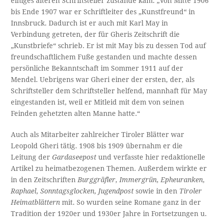
einiges älteren Schriftsteller zustande kam: „Von Mitte 1906
bis Ende 1907 war er Schriftleiter des „Kunstfreund“ in
Innsbruck. Dadurch ist er auch mit Karl May in
Verbindung getreten, der für Gheris Zeitschrift die
„Kunstbriefe“ schrieb. Er ist mit May bis zu dessen Tod auf
freundschaftlichem Fuße gestanden und machte dessen
persönliche Bekanntschaft im Sommer 1911 auf der
Mendel. Uebrigens war Gheri einer der ersten, der, als
Schriftsteller dem Schriftsteller helfend, mannhaft für May
eingestanden ist, weil er Mitleid mit dem von seinen
Feinden gehetzten alten Manne hatte.“
Auch als Mitarbeiter zahlreicher Tiroler Blätter war
Leopold Gheri tätig. 1908 bis 1909 übernahm er die
Leitung der
Gardaseepost
und verfasste hier redaktionelle
Artikel zu heimatbezogenen Themen. Außerdem wirkte er
in den Zeitschriften
Burggräfler
,
Immergrün
,
Epheuranken
,
Raphael
,
Sonntagsglocken
,
Jugendpost
sowie in den
Tiroler
Heimatblättern
mit. So wurden seine Romane ganz in der
Tradition der 1920er und 1930er Jahre in Fortsetzungen u.