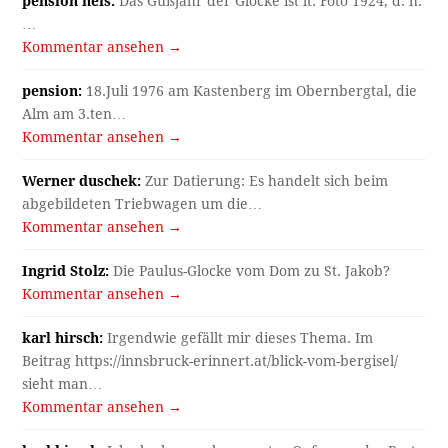
pension heis:
Das Gußjahr der Glocke ist lt. Foto 1924; d. h.
…
Kommentar ansehen →
pension:
18.Juli 1976 am Kastenberg im Obernbergtal, die
Alm am 3.ten…
Kommentar ansehen →
Werner duschek:
Zur Datierung: Es handelt sich beim
abgebildeten Triebwagen um die…
Kommentar ansehen →
Ingrid Stolz:
Die Paulus-Glocke vom Dom zu St. Jakob?
Kommentar ansehen →
karl hirsch:
Irgendwie gefällt mir dieses Thema. Im
Beitrag https://innsbruck-erinnert.at/blick-vom-bergisel/
sieht man…
Kommentar ansehen →