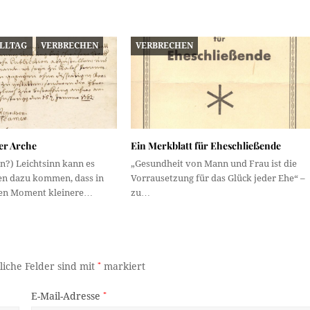
ALLTAG
VERBRECHEN
VERBRECHEN
der Arche
Ein Merkblatt für Eheschließende
n?) Leichtsinn kann es
„Gesundheit von Mann und Frau ist die
n dazu kommen, dass in
Vorrausetzung für das Glück jeder Ehe“ –
en Moment kleinere…
zu…
liche Felder sind mit
*
markiert
E-Mail-Adresse
*