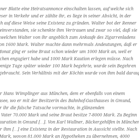
er Blatte eine Heiratsannonce einschalten lassen, auf welche sich
r in Verkehr und er­ zählte ihr, es liege in seiner Absicht, in der
h auf diese Weise seine Existenz zu gründen. Walter bot der Renner
nver­standen, sie schenkte ihm Vertrauen und zwar so viel, daß sie
 welchen Walter von ihr angeblich zum Ankaufe des Zigarrenladens
e von 1600 Mark. Walter machte dann mehr­mals Andeutungen, daß er
Monat ging er seine Braut schon wieder um 1000 Mark an, weil er
München engagiert habe und 1000 Mark Kaution erlegen müsse. Nach
wenige Tage später wieder 100 Mark begehrte, wurde sein Begehren
gebraucht. Sein Verhältnis mit der Köchin wurde von ihm bald darau
tler Hans Wimplinger aus München, dem er ebenfalls von einem
see, wo er mit der Besitzerin des Bahnhof-Gasthauses in Gmund,
 ihr die falsche Tatsache vormachte, in glänzenden
Vater 70.000 Mark und seine Braut besitze 7-8000 Mark. Zu Beginn
tauration in Gmund […]. Von Karl Wallner, Bäckergehilfen in Münche
ihm […] eine Existenz in der Restauration in Aussicht stellte. Nach
00 Mark, wovon 81.000 Mark an Hypotheken zu übernehmen, 4000