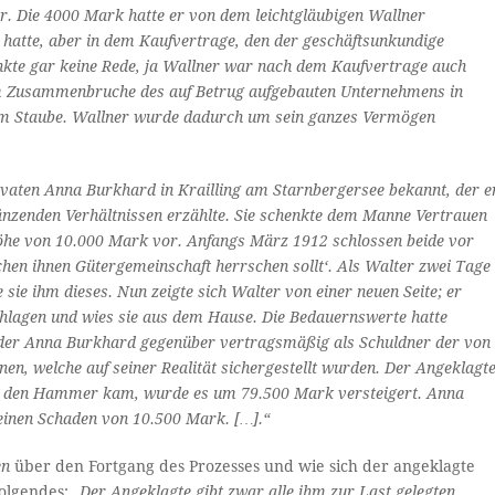
r. Die 4000 Mark hatte er von dem leichtgläubigen Wallner
n hatte, aber in dem Kaufvertrage, den der geschäftsunkundige
kte gar keine Rede, ja Wallner war nach dem Kauf­vertrage auch
dem Zusammenbruche des auf Betrug aufgebauten Unternehmens in
em Staube. Wallner wurde dadurch um sein ganzes Vermögen
ivaten Anna Burkhard in Krailling am Starnbergersee bekannt, der e
nzenden Verhältnissen erzählte. Sie schenkte dem Manne Ver­trauen
 Höhe von 10.000 Mark vor. Anfangs März 1912 schlossen beide vor
hen ihnen Gütergemeinschaft herrschen sollt‘. Als Walter zwei Tage
sie ihm dieses. Nun zeigte sich Walter von einer neuen Seite; er
chlagen und wies sie aus dem Hause. Die Bedauernswerte hatte
n der Anna Burkhard gegenüber vertragsmäßig als Schuldner der von
, welche auf seiner Realität sicherge­stellt wurden. Der Angeklagt
ter den Hammer kam, wurde es um 79.500 Mark ver­steigert. Anna
o einen Schaden von 10.500 Mark. […].“
en
über den Fortgang des Prozesses und wie sich der angeklagte
olgendes: „
Der Angeklagte gibt zwar alle ihm zur Last gelegten