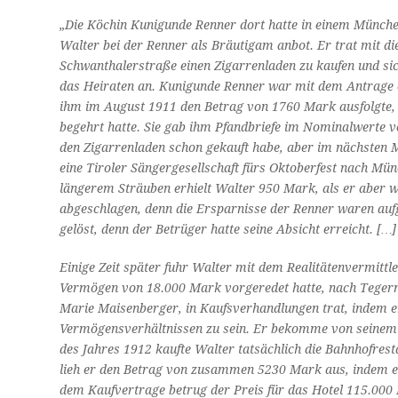
„Die Köchin Kunigunde Renner dort hatte in einem München
Walter bei der Renner als Bräutigam anbot. Er trat mit diese
Schwanthalerstraße einen Zigarrenladen zu kaufen und sic
das Heiraten an. Kunigunde Renner war mit dem Antrage ei
ihm im August 1911 den Betrag von 1760 Mark ausfolgte,
be­gehrt hatte. Sie gab ihm Pfandbriefe im Nominal­wert
den Zigarrenladen schon gekauft habe, aber im nächsten 
eine Tiroler Sängergesellschaft fürs Oktober­fest nach 
längerem Sträuben erhielt Walter 950 Mark, als er aber 
abgeschlagen, denn die Ersparnisse der Renner waren auf
gelöst, denn der Betrüger hatte seine Absicht erreicht. […]
Einige Zeit später fuhr Walter mit dem Realitätenvermit
Vermögen von 18.000 Mark vorgeredet hatte, nach Tegern
Marie Maisenberger, in Kaufsverhandlungen trat, indem er
Vermögensverhältnissen zu sein. Er bekomme von seinem 
des Jahres 1912 kaufte Walter tatsächlich die Bahnhofres
lieh er den Betrag von zusammen 5230 Mark aus, indem er 
dem Kaufvertrage betrug der Preis für das Hotel 115.0