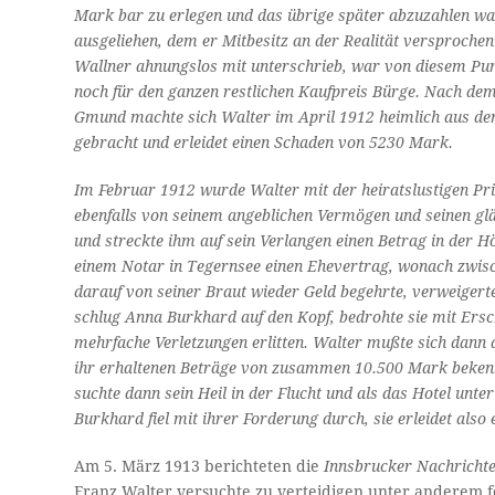
Mark bar zu erlegen und das übrige später abzuzahlen wa
ausgeliehen, dem er Mitbesitz an der Realität versproche
Wallner ahnungslos mit unterschrieb, war von diesem Pun
noch für den ganzen restlichen Kauf­preis Bürge. Nach 
Gmund machte sich Walter im April 1912 heimlich aus d
gebracht und erleidet einen Schaden von 5230 Mark.
Im Februar 1912 wurde Walter mit der heirats­lustigen Pr
ebenfalls von seinem angeblichen Vermögen und seinen glä
und streckte ihm auf sein Verlangen einen Betrag in der
einem Notar in Tegernsee einen Ehevertrag, wonach zwisc
darauf von seiner Braut wieder Geld begehrte, verweigerte 
schlug Anna Burkhard auf den Kopf, bedrohte sie mit Ers
mehrfache Verletzungen er­litten. Walter mußte sich dan
ihr erhaltenen Beträge von zusammen 10.500 Mark bekennen
suchte dann sein Heil in der Flucht und als das Hotel un
Burkhard fiel mit ihrer Forderung durch, sie erleidet als
Am 5. März 1913 berichteten die
Innsbrucker Nachricht
Franz Walter versuchte zu verteidigen unter anderem f