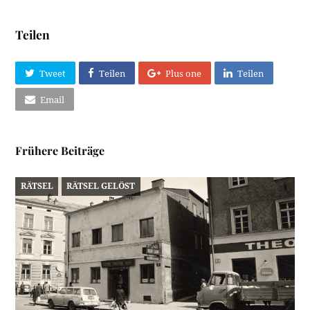
Teilen
Tweet
Teilen
Plus one
Teilen
Email
Frühere Beiträge
RÄTSEL
RÄTSEL GELÖST