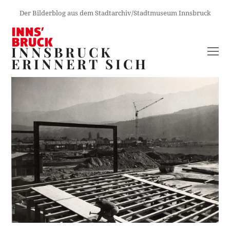
Der Bilderblog aus dem Stadtarchiv/Stadtmuseum Innsbruck
INNSBRUCK
O
ERINNERT SICH
M
M