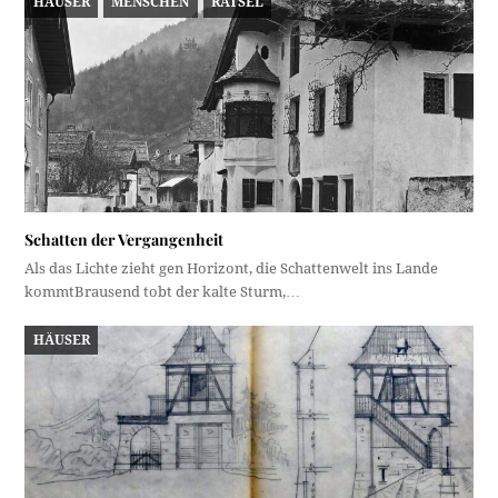
HÄUSER
MENSCHEN
RÄTSEL
Schatten der Vergangenheit
Als das Lichte zieht gen Horizont, die Schattenwelt ins Lande
kommtBrausend tobt der kalte Sturm,…
HÄUSER