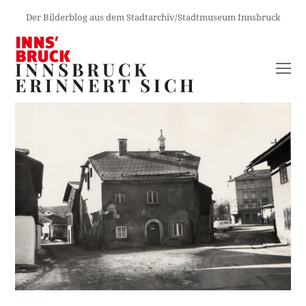
Der Bilderblog aus dem Stadtarchiv/Stadtmuseum Innsbruck
INNSBRUCK
O
ERINNERT SICH
M
M