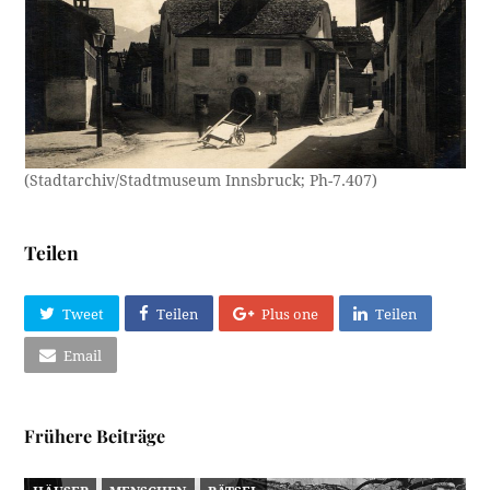
(Stadtarchiv/Stadtmuseum Innsbruck; Ph-7.407)
Teilen
Tweet
Teilen
Plus one
Teilen
Email
Frühere Beiträge