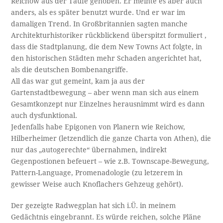
Reichow aus der Taufe gehoben. Er meinte es aber auch
anders, als es später benutzt wurde. Und er war im
damaligen Trend. In Großbritannien sagten manche
Architekturhistoriker rückblickend überspitzt formuliert ,
dass die Stadtplanung, die dem New Towns Act folgte, in
den historischen Städten mehr Schaden angerichtet hat,
als die deutschen Bombenangriffe.
All das war gut gemeint, kam ja aus der
Gartenstadtbewegung – aber wenn man sich aus einem
Gesamtkonzept nur Einzelnes herausnimmt wird es dann
auch dysfunktional.
Jedenfalls habe Epigonen von Planern wie Reichow,
Hilberheimer (letzendlich die ganze Charta von Athen), die
nur das „autogerechte“ übernahmen, indirekt
Gegenpostionen befeuert – wie z.B. Townscape-Bewegung,
Pattern-Language, Promenadologie (zu letzerem in
gewisser Weise auch Knoflachers Gehzeug gehört).
Der gezeigte Radwegplan hat sich i.Ü. in meinem
Gedächtnis eingebrannt. Es würde reichen, solche Pläne