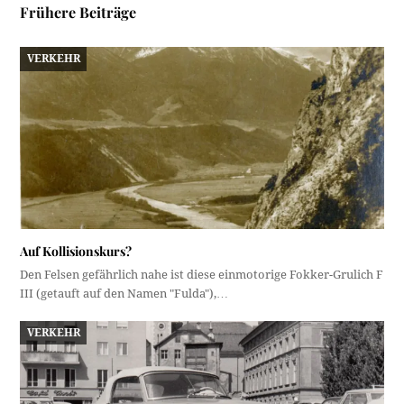
Frühere Beiträge
VERKEHR
Auf Kollisionskurs?
Den Felsen gefährlich nahe ist diese einmotorige Fokker-Grulich F
III (getauft auf den Namen "Fulda"),…
VERKEHR