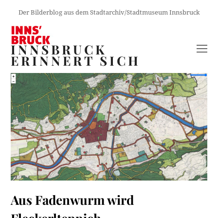
Der Bilderblog aus dem Stadtarchiv/Stadtmuseum Innsbruck
INNSBRUCK
O
ERINNERT SICH
M
M
Aus Fadenwurm wird