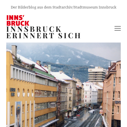
Der Bilderblog aus dem Stadtarchiv/Stadtmuseum Innsbruck
INNSBRUCK
O
ERINNERT SICH
M
M