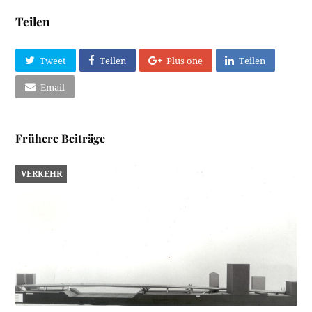
Teilen
Tweet
Teilen
Plus one
Teilen
Email
Frühere Beiträge
VERKEHR