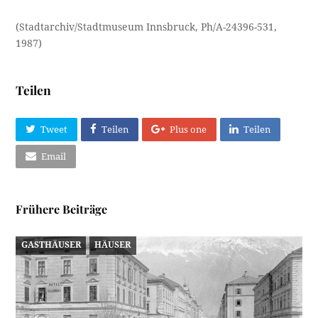
(Stadtarchiv/Stadtmuseum Innsbruck, Ph/A-24396-531,
1987)
Teilen
Tweet
Teilen
Plus one
Teilen
Email
Frühere Beiträge
GASTHÄUSER
HÄUSER