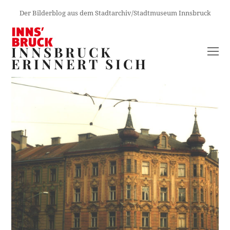
Der Bilderblog aus dem Stadtarchiv/Stadtmuseum Innsbruck
INNSBRUCK
O
ERINNERT SICH
M
M