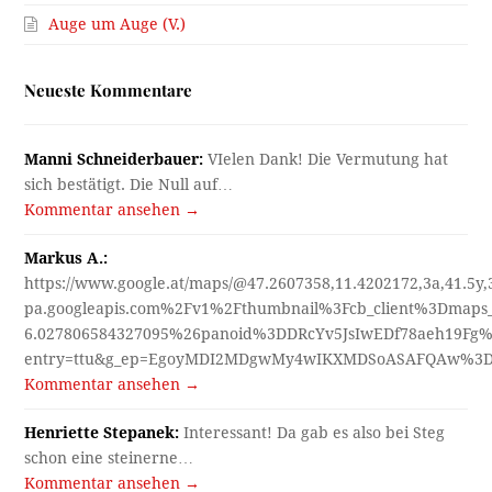
Auge um Auge (V.)
Neueste Kommentare
Manni Schneiderbauer:
VIelen Dank! Die Vermutung hat
sich bestätigt. Die Null auf…
Kommentar ansehen →
Markus A.:
https://www.google.at/maps/@47.2607358,11.4202172,3a,41.5y
pa.googleapis.com%2Fv1%2Fthumbnail%3Fcb_client%3Dmap
6.027806584327095%26panoid%3DDRcYv5JsIwEDf78aeh19Fg%
entry=ttu&g_ep=EgoyMDI2MDgwMy4wIKXMDSoASAFQAw%3
Kommentar ansehen →
Henriette Stepanek:
Interessant! Da gab es also bei Steg
schon eine steinerne…
Kommentar ansehen →