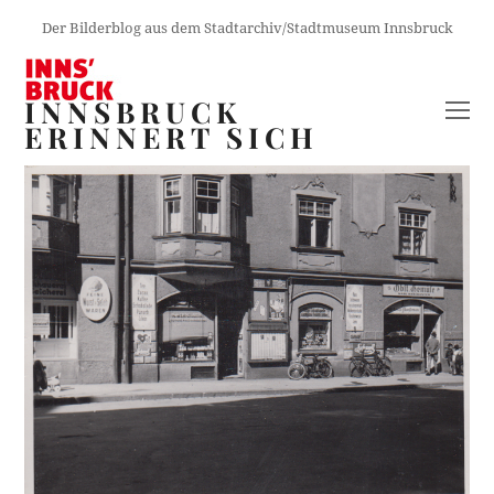
Der Bilderblog aus dem Stadtarchiv/Stadtmuseum Innsbruck
INNSBRUCK
O
ERINNERT SICH
M
M