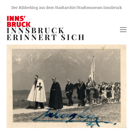
Der Bilderblog aus dem Stadtarchiv/Stadtmuseum Innsbruck
INNSBRUCK
O
ERINNERT SICH
M
M