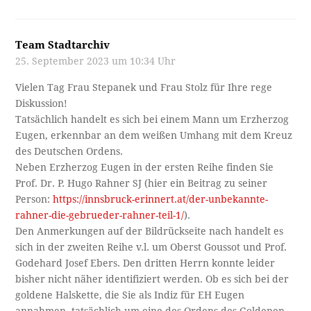
Team Stadtarchiv
25. September 2023 um 10:34 Uhr
Vielen Tag Frau Stepanek und Frau Stolz für Ihre rege
Diskussion!
Tatsächlich handelt es sich bei einem Mann um Erzherzog
Eugen, erkennbar an dem weißen Umhang mit dem Kreuz
des Deutschen Ordens.
Neben Erzherzog Eugen in der ersten Reihe finden Sie
Prof. Dr. P. Hugo Rahner SJ (hier ein Beitrag zu seiner
Person:
https://innsbruck-erinnert.at/der-unbekannte-
rahner-die-gebrueder-rahner-teil-1/
).
Den Anmerkungen auf der Bildrückseite nach handelt es
sich in der zweiten Reihe v.l. um Oberst Goussot und Prof.
Godehard Josef Ebers. Den dritten Herrn konnte leider
bisher nicht näher identifiziert werden. Ob es sich bei der
goldene Halskette, die Sie als Indiz für EH Eugen
annahmen, tatsächlich um eine des Ordens des Goldenen