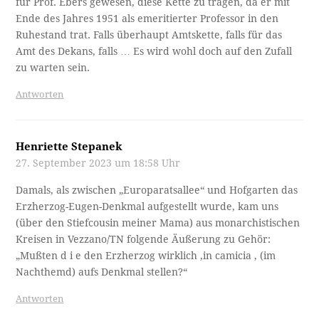
für Prof. Ebers gewesen, diese Kette zu tragen, da er mit
Ende des Jahres 1951 als emeritierter Professor in den
Ruhestand trat. Falls überhaupt Amtskette, falls für das
Amt des Dekans, falls … Es wird wohl doch auf den Zufall
zu warten sein.
Antworten
Henriette Stepanek
27. September 2023 um 18:58 Uhr
Damals, als zwischen „Europaratsallee“ und Hofgarten das
Erzherzog-Eugen-Denkmal aufgestellt wurde, kam uns
(über den Stiefcousin meiner Mama) aus monarchistischen
Kreisen in Vezzano/TN folgende Äußerung zu Gehör:
„Mußten d i e den Erzherzog wirklich ‚in camicia ‚ (im
Nachthemd) aufs Denkmal stellen?“
Antworten