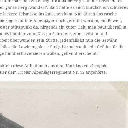
urchführbar, da kein einziger Kubikmeter gesunder Felsen da ist.
der ganze Berg ‚wandert‘. Bald hätte es auch kürzlich ein schwere
e lockere Felsmasse ins Rutschen kam. Nur durch das rasche
nie zugeschüttete Alpenjäger noch gerettet werden, ein Beweis,
n fester Stützpunkt da, nirgends ein guter Halt, man baut überall in
on bis hinüber zum ‚Nassen Schrofen‘, zum steilsten und
rbeit überwunden sein dürfte. Jedenfalls ist nun die Gewähr
alles die Lawinengalerie fertig ist und somit jede Gefahr für die
erge hinübertraversieren wollen, gebannt erscheint.“
mitteln diese Aufnahmen aus dem Nachlass von Leopold
izier dem Tiroler Alpenjägerregiment Nr. 12 angehörte.