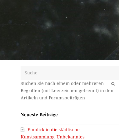
Suche
OK
Neueste Beiträge
Einblick in die städtische
Kunstsammlung_Unbekanntes