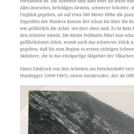
vorhanden ist. Die Arbeiten sind alles eher als leicht d
Alles morsches, bröckliges Gestein, schwerer Schotter, 
Unglück gegeben, als auf etwa 500 Meter Höhe die ganz
Zugreifen der Pioniere konnte der schon bis über die K
wie gefährlich die Arbei ­ ten dort oben sind. Es ist kei
den Schotter hinein. Die kleine Feldbahn führt nun sch
gefährlichsten Stück, womit auch das schwerste Stück A
gegeben, daß bis zum Beginn es ersten richtigen Schneef
Skifahrer, die in das einzigartige Skigebiet der Vikarb
Einen Eindruck von den Arbeiten am Patscherkofel ver
Hundegger (1899-1987), einem Innsbrucker, der als Off