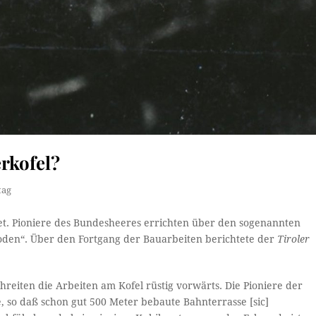
rkofel?
tag
et. Pioniere des Bundesheeres errichten über den sogenannten
den“. Über den Fortgang der Bauarbeiten berichtete der
Tiroler
eiten die Arbeiten am Kofel rüstig vorwärts. Die Pioniere der
, so daß schon gut 500 Meter bebaute Bahnterrasse [sic]