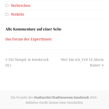
Verbrechen
Verkehr
Alle Kommentare auf einer Seite
Das Forum der ExpertInnen
previous
next
Ein Vampir in Innsbruck
Wer bin ich_Teil 14_Maria
post:
post:
(II.)
Kaiser
Ein Projekt des
Stadtarchiv/Stadtmuseum Innsbruck
2026 -
dahinter steckt immer eine Geschichte.