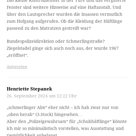
Das kleine Kontrollfenster in der Türe und das vergitterte
Fenster sind weitere Hinweise auf eine Haftanstalt. Und
über den Lautsprecher wurden die Insassen vermutlich
zum Hofgang aufgerufen. Ob die Kleidung der Häftlinge
passend zu den Matratzen gestreift war?
Bundespolizeidirektion oder Schmerlingstraße?
Ziegelstadel ginge sich auch noch aus, der wurde 1967
„eröffnet“.
Antworten
Henriette Stepanek
26. September 2024 um 12:22 Uhr
„schmerlinger Alm“ eher nicht – ich hab zwar nur von
„oben herab“ (3.Stock) hingesehen…
Aber den „Polizeigewahrsam“ für „Schubhäftlinge“ könnte
ich mir so minimalistisch vorstellen, was Ausstattung und
Gemütlichkeit anbelangt.