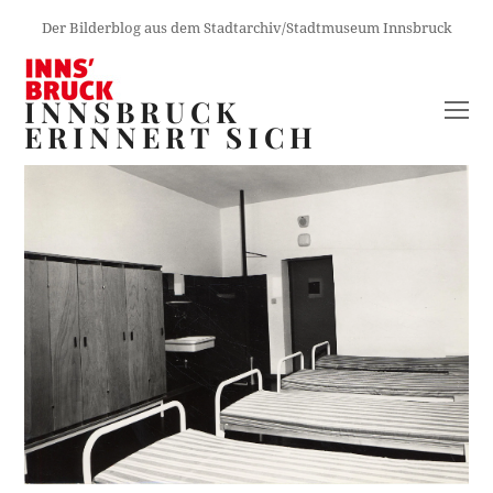
Der Bilderblog aus dem Stadtarchiv/Stadtmuseum Innsbruck
INNSBRUCK
O
ERINNERT SICH
M
M