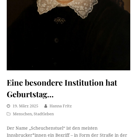
Eine besondere Institution hat
Geburtstag…
19. März 2025
Hanna Fritz
Menschen
,
Stadtleben
Der Name „Scheuchenstuel“ ist den meisten
Innsbrucker*innen ein Begriff – in Form der Straße in der