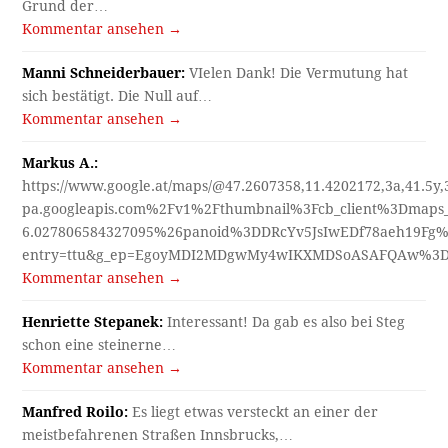
Grund der…
Kommentar ansehen →
Manni Schneiderbauer:
VIelen Dank! Die Vermutung hat
sich bestätigt. Die Null auf…
Kommentar ansehen →
Markus A.:
https://www.google.at/maps/@47.2607358,11.4202172,3a,41.5y
pa.googleapis.com%2Fv1%2Fthumbnail%3Fcb_client%3Dmap
6.027806584327095%26panoid%3DDRcYv5JsIwEDf78aeh19Fg%
entry=ttu&g_ep=EgoyMDI2MDgwMy4wIKXMDSoASAFQAw%3
Kommentar ansehen →
Henriette Stepanek:
Interessant! Da gab es also bei Steg
schon eine steinerne…
Kommentar ansehen →
Manfred Roilo:
Es liegt etwas versteckt an einer der
meistbefahrenen Straßen Innsbrucks,…