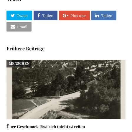
Tweet
Teilen
Plus one
Teilen
Email
Frühere Beiträge
MENSCHEN
Über Geschmack lässt sich (nicht) streiten