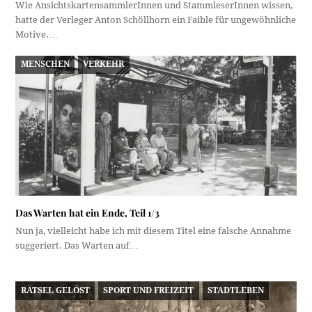
Wie AnsichtskartensammlerInnen und StammleserInnen wissen,
hatte der Verleger Anton Schöllhorn ein Fai­ble für ungewöhnliche
Motive.…
MENSCHEN
VERKEHR
Das Warten hat ein Ende, Teil 1/3
Nun ja, vielleicht habe ich mit diesem Titel eine falsche Annahme
suggeriert. Das Warten auf…
RÄTSEL GELÖST
SPORT UND FREIZEIT
STADTLEBEN