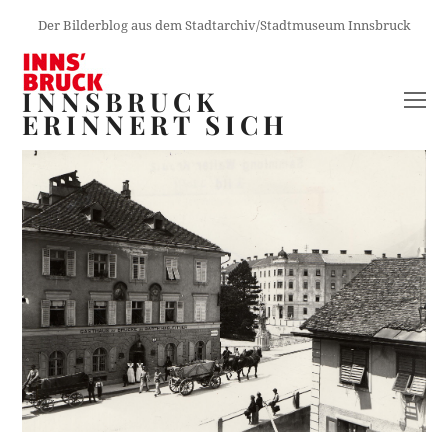
Der Bilderblog aus dem Stadtarchiv/Stadtmuseum Innsbruck
INNSBRUCK
O
ERINNERT SICH
M
M