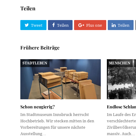
Teilen
Tweet
Teilen
Plus one
Teilen
Frühere Beiträge
STADTLEBEN
MENSCHEN
Schon neugierig?
Endlose Schla
Im Stadtmuseum Innsbruck herrscht
Im Laufe des E
Hochbetrieb. Wir stecken mitten in den
verschlechterte
Vorbereitungen für unsere nächste
Zivilbevölkeru
Ausstellung…
massiv. Auch…