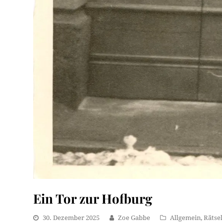
Ein Tor zur Hofburg
30. Dezember 2025
Zoe Gabbe
Allgemein
,
Rätse