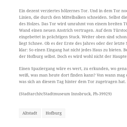
Ein dezent verziertes hölzernes Tor. Und in dem Tor noc
Linien, die durch den Mittelbalken schneiden. Selbst di
des Holzes. Das Tor wird umrahmt von einem breiten Tü
Wand einen neuen Anstrich vertragen. Auf dem Türstock
eingebettet in prächtigen Stuck. Weiter oben sind scho
liegt Schnee. Ob es der Erste des Jahres oder der letzte S
klar: So einen Eingang hat nicht jedes Haus zu bieten. B
der Hofburg selbst. Doch es wird wohl nicht der Haupte
Einen Spaziergang wäre es wert, zu erkunden, wo genau
weiß, was man heute dort finden kann? Von wann mag 
was sich an diesem Tag hinter dem Tor zugetragen hat.
(Stadtarchiv/Stadtmuseum Innsbruck, Ph-39929)
Altstadt
Hofburg