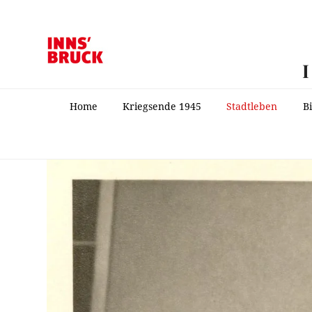
Home
Kriegsende 1945
Stadtleben
B