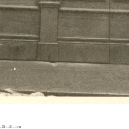
l
,
Stadtleben