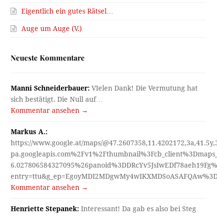
Eigentlich ein gutes Rätsel…
Auge um Auge (V.)
Neueste Kommentare
Manni Schneiderbauer:
VIelen Dank! Die Vermutung hat
sich bestätigt. Die Null auf…
Kommentar ansehen →
Markus A.:
https://www.google.at/maps/@47.2607358,11.4202172,3a,41.5y
pa.googleapis.com%2Fv1%2Fthumbnail%3Fcb_client%3Dmap
6.027806584327095%26panoid%3DDRcYv5JsIwEDf78aeh19Fg%
entry=ttu&g_ep=EgoyMDI2MDgwMy4wIKXMDSoASAFQAw%3
Kommentar ansehen →
Henriette Stepanek:
Interessant! Da gab es also bei Steg