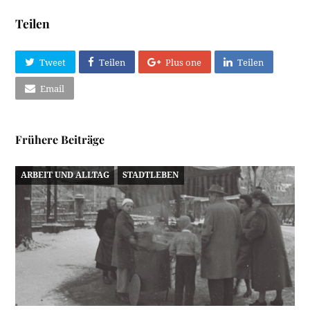
Teilen
Tweet
Teilen
Plus one
Teilen
Email
Frühere Beiträge
ARBEIT UND ALLTAG
STADTLEBEN