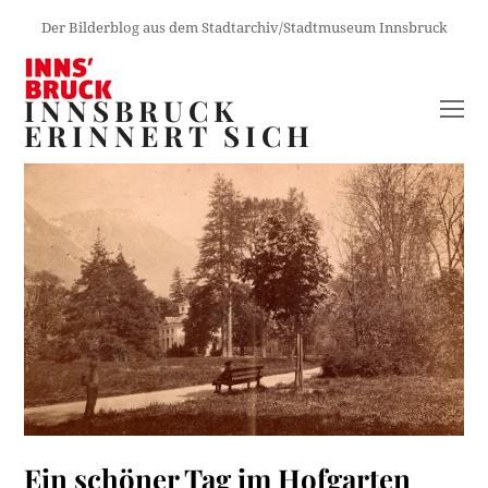
Der Bilderblog aus dem Stadtarchiv/Stadtmuseum Innsbruck
INNSBRUCK
O
ERINNERT SICH
M
M
Ein schöner Tag im Hofgarten