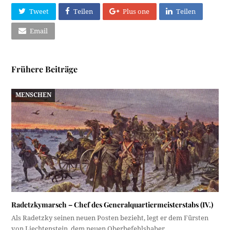
Tweet
Teilen
Plus one
Teilen
Email
Frühere Beiträge
MENSCHEN
Radetzkymarsch – Chef des Generalquartiermeisterstabs (IV.)
Als Radetzky seinen neuen Posten bezieht, legt er dem Fürsten
von Liechtenstein, dem neuen Oberbefehlshaber,…