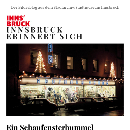
Der Bilderblog aus dem Stadtarchiv/Stadtmuseum Innsbruck
INNSBRUCK
O
ERINNERT SICH
M
M
Ein Schaufensterbummel