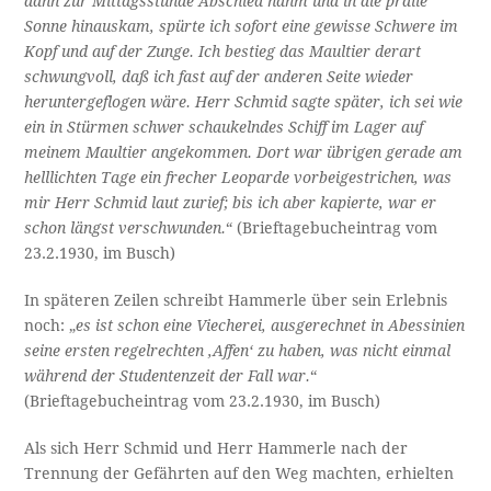
dann zur Mittagsstunde Abschied nahm und in die pralle
Sonne hinauskam, spürte ich sofort eine gewisse Schwere im
Kopf und auf der Zunge. Ich bestieg das Maultier derart
schwungvoll, daß ich fast auf der anderen Seite wieder
heruntergeflogen wäre. Herr Schmid sagte später, ich sei wie
ein in Stürmen schwer schaukelndes Schiff im Lager auf
meinem Maultier angekommen. Dort war übrigen gerade am
helllichten Tage ein frecher Leoparde vorbeigestrichen, was
mir Herr Schmid laut zurief; bis ich aber kapierte, war er
schon längst verschwunden.
“ (Brieftagebucheintrag vom
23.2.1930, im Busch)
In späteren Zeilen schreibt Hammerle über sein Erlebnis
noch: „
es ist schon eine Viecherei, ausgerechnet in Abessinien
seine ersten regelrechten ‚Affen‘ zu haben, was nicht einmal
während der Studentenzeit der Fall war.
“
(Brieftagebucheintrag vom 23.2.1930, im Busch)
Als sich Herr Schmid und Herr Hammerle nach der
Trennung der Gefährten auf den Weg machten, erhielten