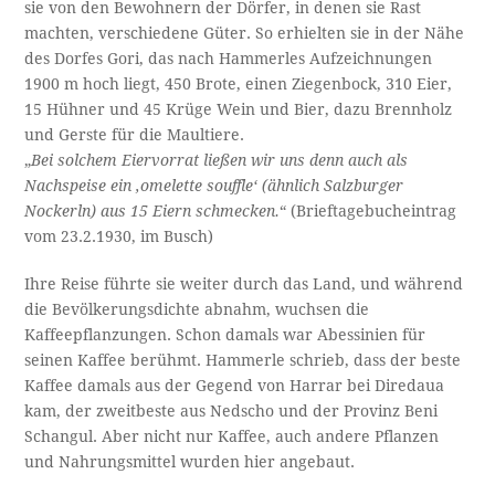
sie von den Bewohnern der Dörfer, in denen sie Rast
machten, verschiedene Güter. So erhielten sie in der Nähe
des Dorfes Gori, das nach Hammerles Aufzeichnungen
1900 m hoch liegt, 450 Brote, einen Ziegenbock, 310 Eier,
15 Hühner und 45 Krüge Wein und Bier, dazu Brennholz
und Gerste für die Maultiere.
„
Bei solchem Eiervorrat ließen wir uns denn auch als
Nachspeise ein ‚omelette souffle‘ (ähnlich Salzburger
Nockerln) aus 15 Eiern schmecken.
“ (Brieftagebucheintrag
vom 23.2.1930, im Busch)
Ihre Reise führte sie weiter durch das Land, und während
die Bevölkerungsdichte abnahm, wuchsen die
Kaffeepflanzungen. Schon damals war Abessinien für
seinen Kaffee berühmt. Hammerle schrieb, dass der beste
Kaffee damals aus der Gegend von Harrar bei Diredaua
kam, der zweitbeste aus Nedscho und der Provinz Beni
Schangul. Aber nicht nur Kaffee, auch andere Pflanzen
und Nahrungsmittel wurden hier angebaut.