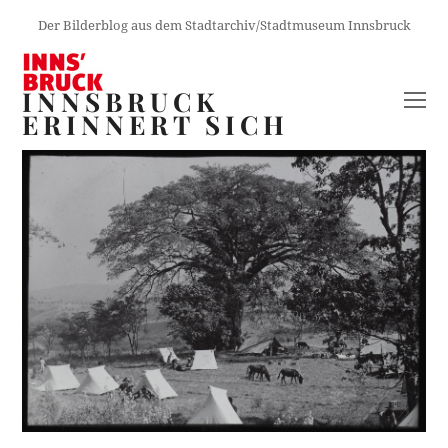
Der Bilderblog aus dem Stadtarchiv/Stadtmuseum Innsbruck
INNSBRUCK
O
ERINNERT SICH
M
M