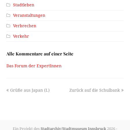
Stadtleben
Veranstaltungen
Verbrechen
Verkehr
Alle Kommentare auf einer Seite
Das Forum der ExpertInnen
previous
next
Grüße aus Japan (I.)
Zurück auf die Schulbank
post:
post:
Ein Projekt des
Stadtarchiv/Stadtmuseum Innsbruck
2026 -