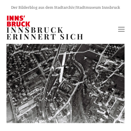
Der Bilderblog aus dem Stadtarchiv/Stadtmuseum Innsbruck
INNSBRUCK
O
ERINNERT SICH
M
M