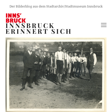
Der Bilderblog aus dem Stadtarchiv/Stadtmuseum Innsbruck
INNSBRUCK
O
ERINNERT SICH
M
M