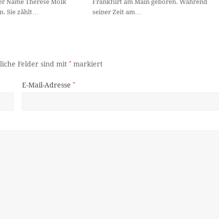
der Name Therese Mölk
Frankfurt am Main geboren. Während
. Sie zählt…
seiner Zeit am…
liche Felder sind mit
*
markiert
E-Mail-Adresse
*