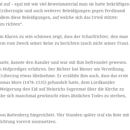
ut auf – egal mit wie viel Beweismaterial man sie hatte bekräftigen
e Erzherzogin und auch weiterer Beleidigungen gegen Ferdinand
lem diese Beleidigungen, auf welche sich das Urteil stützte:
zu richten“.
m Klaren zu sein schienen zeigt, dass der Scharfrichter, den man
m vom Zweck seiner Reise zu berichten (auch nicht seiner Frau).
n hatte, kannte den Kanzler und war mit ihm befreundet gewesen.
om Hofprediger erfahren. Der Richter bat Biener um Verzeihung,
rzherzog etwas übelnehme. Er erzählte ihm auch, dass das erste
 Thomas More (1478–1535) gehandelt hatte, dem Lordkanzler
r Weigerung den Eid auf Heinrichs Supremat über die Kirche zu
habe sich manchmal gewünscht eines ähnlichen Todes zu sterben,
s Rattenberg hingerichtet. Vier Stunden später traf ein Bote mit
richtung vorerst auszusetzen.