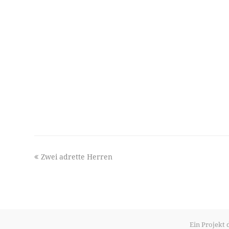
previous
Zwei adrette Herren
post:
Ein Projekt 