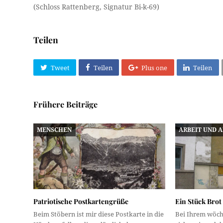
(Schloss Rattenberg, Signatur Bi-k-69)
Teilen
Tweet
Teilen
Plus one
Teilen
Frühere Beiträge
MENSCHEN
ARBEIT UND 
Patriotische Postkartengrüße
Ein Stück Brot
Beim Stöbern ist mir diese Postkarte in die
Bei Ihrem wöche