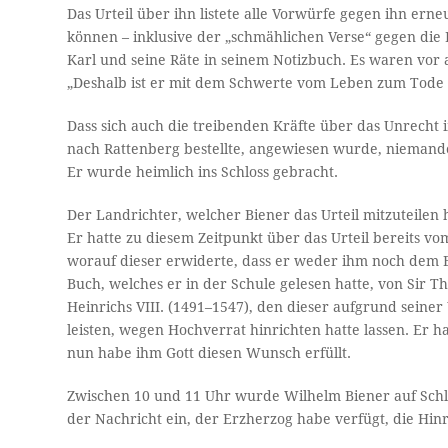
Das Urteil über ihn listete alle Vorwürfe gegen ihn erne
können – inklusive der „schmählichen Verse“ gegen di
Karl und seine Räte in seinem Notizbuch. Es waren vor al
„Deshalb ist er mit dem Schwerte vom Leben zum Tode 
Dass sich auch die treibenden Kräfte über das Unrecht i
nach Rattenberg bestellte, angewiesen wurde, niemande
Er wurde heimlich ins Schloss gebracht.
Der Landrichter, welcher Biener das Urteil mitzuteile
Er hatte zu diesem Zeitpunkt über das Urteil bereits v
worauf dieser erwiderte, dass er weder ihm noch dem E
Buch, welches er in der Schule gelesen hatte, von Sir
Heinrichs VIII. (1491–1547), den dieser aufgrund seine
leisten, wegen Hochverrat hinrichten hatte lassen. Er 
nun habe ihm Gott diesen Wunsch erfüllt.
Zwischen 10 und 11 Uhr wurde Wilhelm Biener auf Schlos
der Nachricht ein, der Erzherzog habe verfügt, die Hin