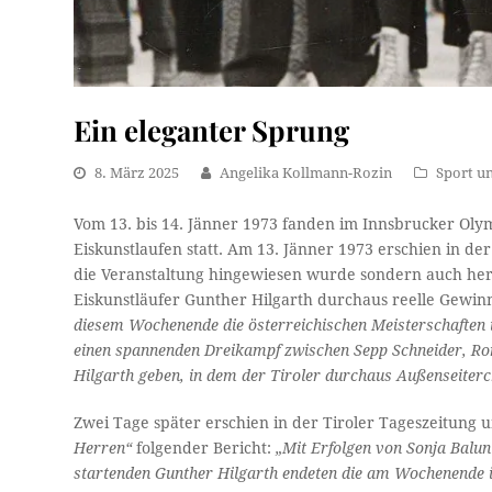
Ein eleganter Sprung
8. März 2025
Angelika Kollmann-Rozin
Sport un
Vom 13. bis 14. Jänner 1973 fanden im Innsbrucker Olym
Eiskunstlaufen statt. Am 13. Jänner 1973 erschien in der
die Veranstaltung hingewiesen wurde sondern auch he
Eiskunstläufer Gunther Hilgarth durchaus reelle Gewi
diesem Wochenende die österreichischen Meisterschaften 
einen spannenden Dreikampf zwischen Sepp Schneider, R
Hilgarth geben, in dem der Tiroler durchaus Außenseiterc
Zwei Tage später erschien in der Tiroler Tageszeitung 
Herren“
folgender Bericht:
„Mit Erfolgen von Sonja Balu
startenden Gunther Hilgarth endeten die am Wochenende 