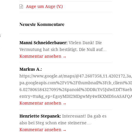
Auge um Auge (V.)
Neueste Kommentare
s
Manni Schneiderbauer:
VIelen Dank! Die
t
Vermutung hat sich bestätigt. Die Null auf…
Kommentar ansehen →
Markus A.:
https://www.google.at/maps/@47.2607358,11.4202172,3a
pa.googleapis.com%2Fv1%2Fthumbnail%3Fcb_client%
6.027806584327095%26panoid%3DDRcYv5JsIwEDf78aeh
entry=ttu&g_ep=EgoyMDI2MDgwMy4wIKXMDSoASAF
Kommentar ansehen →
Henriette Stepanek:
Interessant! Da gab es
also bei Steg schon eine steinerne…
Kommentar ansehen →