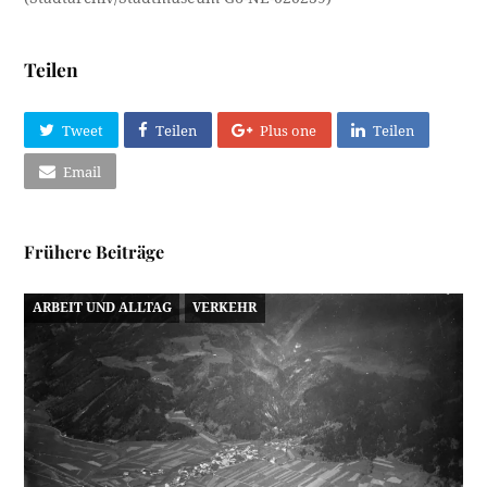
Teilen
Tweet
Teilen
Plus one
Teilen
Email
Frühere Beiträge
ARBEIT UND ALLTAG
VERKEHR