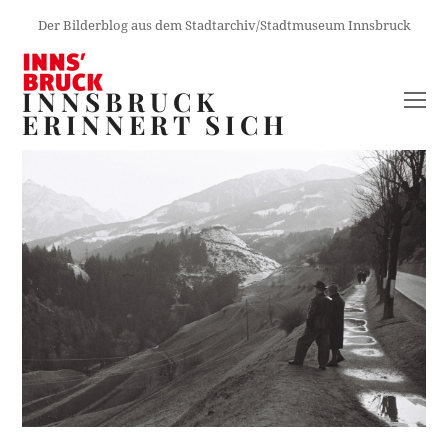
Der Bilderblog aus dem Stadtarchiv/Stadtmuseum Innsbruck
INNSBRUCK
O
ERINNERT SICH
M
M