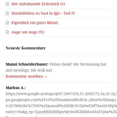
Der unbekannte Erdrutsch (1)
Notabilitäten zu Gast in Igls – Teil IV
Eigentlich ein gutes Rätsel…
Auge um Auge (V.)
Neueste Kommentare
Manni Schneiderbauer:
VIelen Dank! Die Vermutung hat
sich bestätigt. Die Null auf…
Kommentar ansehen →
Markus A.:
https://www.google.at/maps/@47.2607358,11.4202172,3a,41.5y
pa.googleapis.com%2Fv1%2Fthumbnail%3Fcb_client%3Dmap
6.027806584327095%26panoid%3DDRcYv5JsIwEDf78aeh19Fg%
entry=ttu&g_ep=EgoyMDI2MDgwMy4wIKXMDSoASAFQAw%3