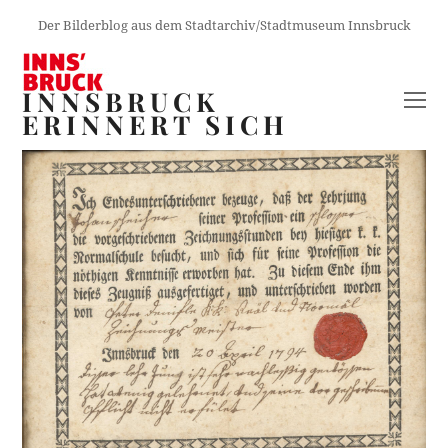
Der Bilderblog aus dem Stadtarchiv/Stadtmuseum Innsbruck
INNSBRUCK
O
ERINNERT SICH
M
M