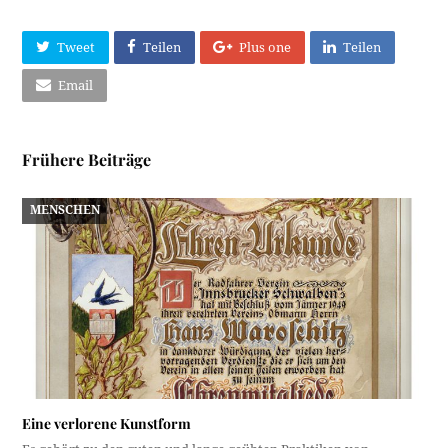
Tweet
Teilen
Plus one
Teilen
Email
Frühere Beiträge
MENSCHEN
Eine verlorene Kunstform