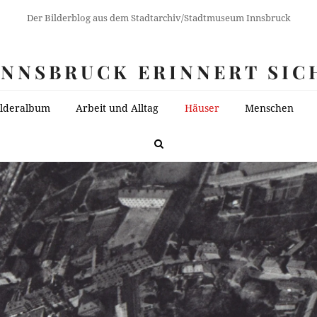
Der Bilderblog aus dem Stadtarchiv/Stadtmuseum Innsbruck
INNSBRUCK ERINNERT SIC
ilderalbum
Arbeit und Alltag
Häuser
Menschen