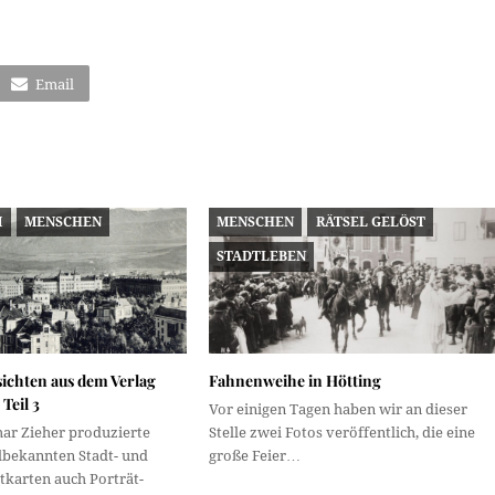
Email
M
MENSCHEN
MENSCHEN
RÄTSEL GELÖST
STADTLEBEN
ichten aus dem Verlag
Fahnenweihe in Hötting
Teil 3
Vor einigen Tagen haben wir an dieser
mar Zieher produzierte
Stelle zwei Fotos veröffentlich, die eine
bekannten Stadt- und
große Feier…
tkarten auch Porträt-