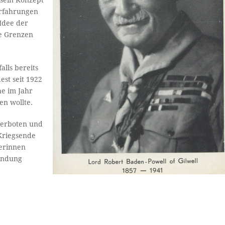
 sein Konzept
Erfahrungen
 Idee der
ie Grenzen
alls bereits
est seit 1922
e im Jahr
en wollte.
verboten und
 Kriegsende
erinnen
ündung