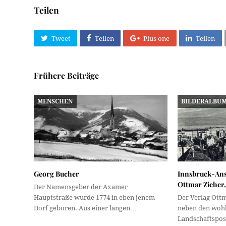
Teilen
Tweet
Teilen
Plus one
Teilen
Frühere Beiträge
MENSCHEN
BILDERALBU
Georg Bucher
Innsbruck-Ans
Ottmar Zieher, 
Der Namensgeber der Axamer
Hauptstraße wurde 1774 in eben jenem
Der Verlag Ott
Dorf geboren. Aus einer langen…
neben den wohl
Landschaftspos