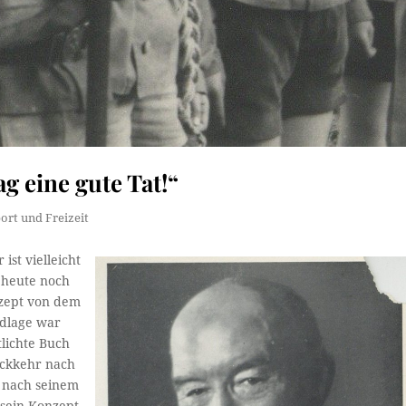
ag eine gute Tat!“
ort und Freizeit
st vielleicht
e heute noch
nzept von dem
ndlage war
lichte Buch
Rückkehr nach
e nach seinem