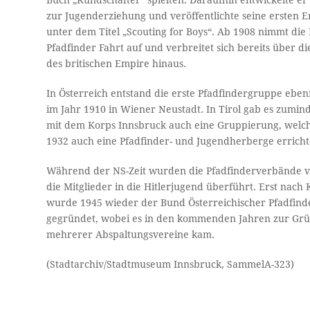
Buch „Kundschafter“ spielten. Daraufhin entwickelte er
zur Jugenderziehung und veröffentlichte seine ersten 
unter dem Titel „Scouting for Boys“. Ab 1908 nimmt die
Pfadfinder Fahrt auf und verbreitet sich bereits über d
des britischen Empire hinaus.
In Österreich entstand die erste Pfadfindergruppe ebenf
im Jahr 1910 in Wiener Neustadt. In Tirol gab es zumind
mit dem Korps Innsbruck auch eine Gruppierung, welch
1932 auch eine Pfadfinder- und Jugendherberge erricht
Während der NS-Zeit wurden die Pfadfinderverbände 
die Mitglieder in die Hitlerjugend überführt. Erst nach
wurde 1945 wieder der Bund Österreichischer Pfadfind
gegründet, wobei es in den kommenden Jahren zur Gr
mehrerer Abspaltungsvereine kam.
(Stadtarchiv/Stadtmuseum Innsbruck, SammelA-323)