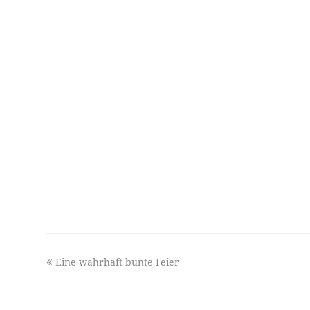
previous
Eine wahrhaft bunte Feier
post: