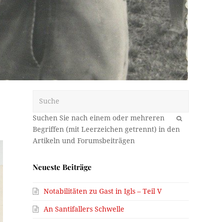
Suche
OK
Neueste Beiträge
Notabilitäten zu Gast in Igls – Teil V
An Santifallers Schwelle