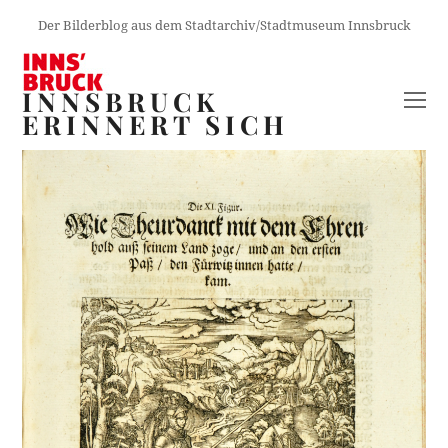
Der Bilderblog aus dem Stadtarchiv/Stadtmuseum Innsbruck
INNSBRUCK
O
ERINNERT SICH
M
M