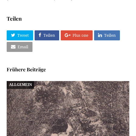
Teilen
Tweet
Teilen
Plus one
Teilen
Email
Frühere Beiträge
ALLGEMEIN